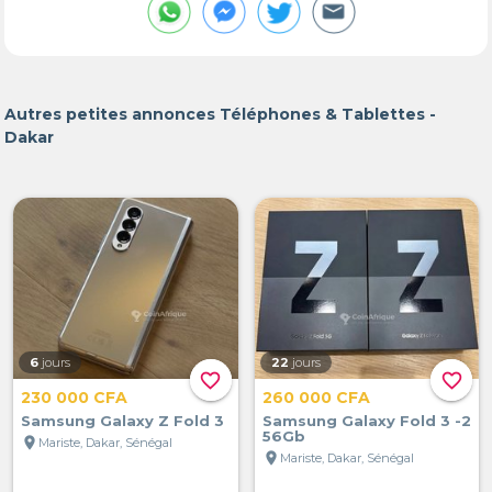
Autres petites annonces Téléphones & Tablettes -
Dakar
6
jours
22
jours
favorite_border
favorite_border
230 000 CFA
260 000 CFA
Samsung Galaxy Z Fold 3
Samsung Galaxy Fold 3 -2
56Gb
location_on
Mariste, Dakar, Sénégal
location_on
Mariste, Dakar, Sénégal