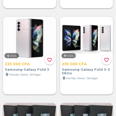
4
mois
9
mois
favorite_border
favorite_border
225 000 CFA
235 000 CFA
Samsung Galaxy Fold 3
Samsung Galaxy Fold 3-2
56Go
location_on
Mariste, Dakar, Sénégal
location_on
Mariste, Dakar, Sénégal