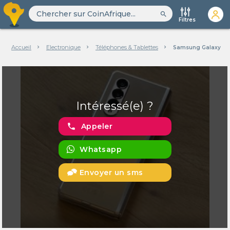
search
Filtres
Accueil
Electronique
Téléphones & Tablettes
Samsung Galaxy Z F
Intéressé(e) ?
phone
Appeler
Whatsapp
Envoyer un sms