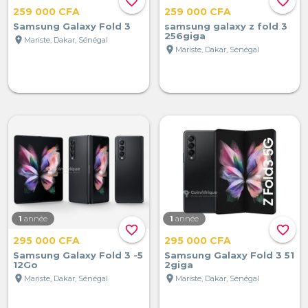
favorite_border
favorite_border
259 000 CFA
259 000 CFA
Samsung Galaxy Fold 3
samsung galaxy z fold 3
256giga
location_on
Mariste, Dakar, Sénégal
location_on
Mariste, Dakar, Sénégal
1
année
1
année
favorite_border
favorite_border
295 000 CFA
295 000 CFA
Samsung Galaxy Fold 3 -5
Samsung Galaxy Fold 3 51
12Go
2giga
location_on
location_on
Mariste, Dakar, Sénégal
Mariste, Dakar, Sénégal