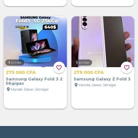
1
année
1
année
favorite_border
favorite_border
275 000 CFA
279 000 CFA
Samsung Galaxy Fold 3 2
Samsung Galaxy Z Fold 3
56gigas
location_on
Mariste, Dakar, Sénégal
location_on
Mariste, Dakar, Sénégal