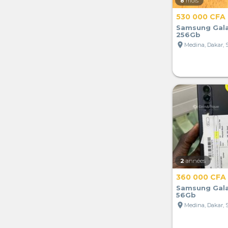
8
mois
530 000 CFA
Samsung Galax
256Gb
location_on
Medina, Dakar, 
2
années
360 000 CFA
Samsung Galax
56Gb
location_on
Medina, Dakar, 