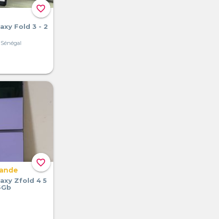
favorite_border
xy Fold 3 - 2
 Sénégal
favorite_border
mande
xy Zfold 4 5
56Gb