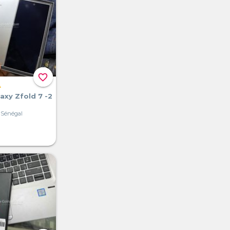
favorite_border
A
xy Zfold 7 -2
 Sénégal