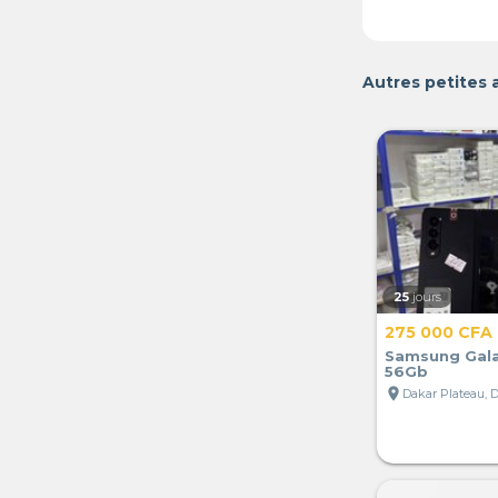
Autres petites
25
jours
275 000 CFA
Samsung Gala
56Gb
location_on
Dakar Plateau, 