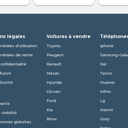
ns légales
Voitures à vendre
Téléphones
érales d’utilisation
Toyota
Iphone
énérales de vente
Peugeot
Samsung-Gala
confidentialité
Renault
Itel
fusion
Nissan
Tecno
écurité
Hyundai
Huawei
Citroen
Infinix
Ford
Lg
ments
Kia
Xiaomi
visibilité
Bmw
Sony
nonces gratuites