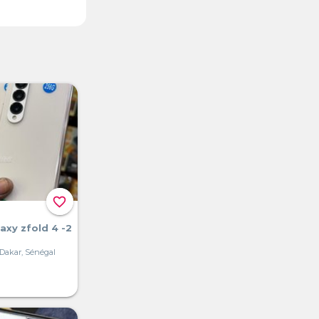
favorite_border
xy zfold 4 -2
 Dakar, Sénégal