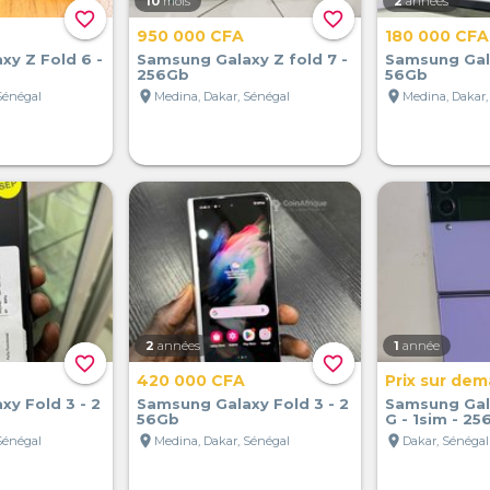
10
mois
2
années
favorite_border
favorite_border
950 000 CFA
180 000 CFA
y Z Fold 6 -
Samsung Galaxy Z fold 7 -
Samsung Gala
256Gb
56Gb
location_on
location_on
Sénégal
Medina, Dakar, Sénégal
Medina, Dakar,
2
années
1
année
favorite_border
favorite_border
420 000 CFA
Prix sur de
y Fold 3 - 2
Samsung Galaxy Fold 3 - 2
Samsung Gala
56Gb
G - 1sim - 2
location_on
location_on
Sénégal
Medina, Dakar, Sénégal
Dakar, Sénégal