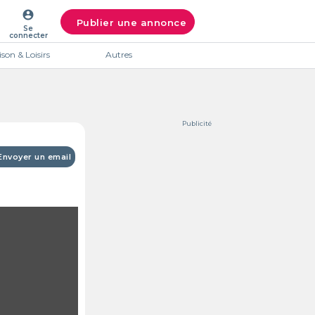
account_circle
Publier une annonce
Se
connecter
son & Loisirs
Autres
Publicité
Envoyer un email