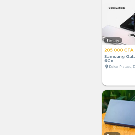
1
année
285 000 CFA
Samsung Gala
6Go
location_on
Dakar Plateau, 