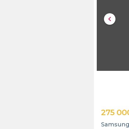
chevron_left
275 00
Samsung 