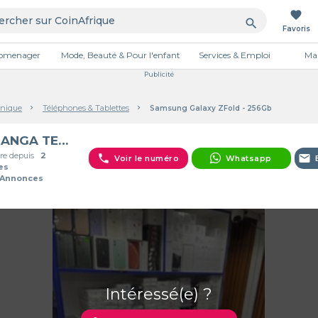
favorite
search
Favoris
tromenager
Mode, Beauté & Pour l'enfant
Services & Emploi
Mai
Publicité
onique
Téléphones & Tablettes
Samsung Galaxy ZFold - 256Gb
TERANGA TECHNOLOGIE
e depuis
2
phone
email
Voir le numéro
Whatsapp
es
 Annonces
Intéressé(e) ?