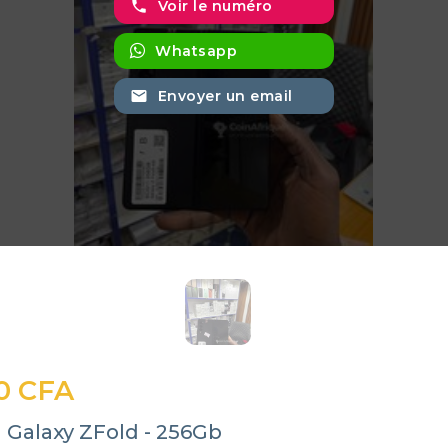
phone
Voir le numéro
Whatsapp
email
Envoyer un email
0 CFA
Galaxy ZFold - 256Gb