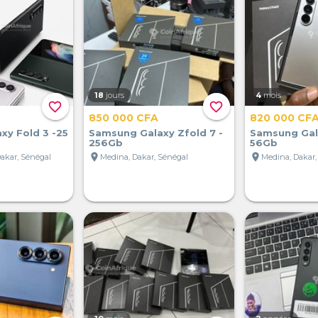
18
jours
4
mois
favorite_border
favorite_border
850 000 CFA
820 000 CF
xy Fold 3 -25
Samsung Galaxy Zfold 7 -
Samsung Gala
256Gb
56Gb
location_on
location_on
Dakar, Sénégal
Medina, Dakar, Sénégal
Medina, Dakar,