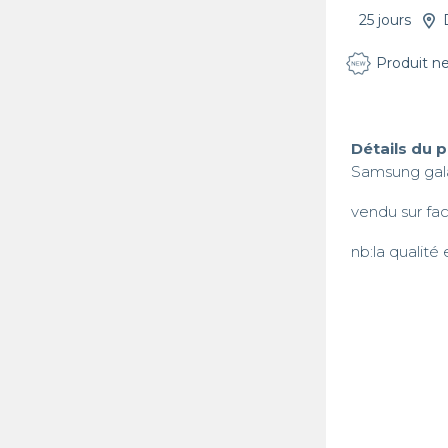
25 jours
Produit n
Détails du 
Samsung gala
vendu sur fac
nb:la qualité 