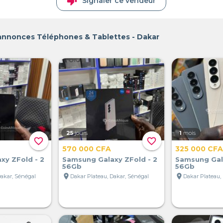
thumb_down
Signaler ce vendeur
 annonces Téléphones & Tablettes - Dakar
25
jours
1
mois
favorite_border
favorite_border
570 000 CFA
325 000 CFA
xy ZFold - 2
Samsung Galaxy ZFold - 2
Samsung Gala
56Gb
56Gb
location_on
location_on
Dakar, Sénégal
Dakar Plateau, Dakar, Sénégal
Dakar Plateau,