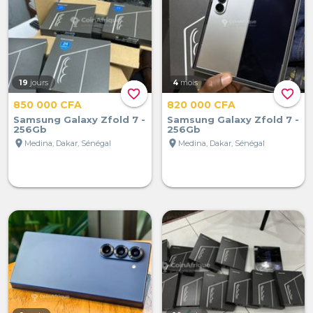
19
jours
4
mois
favorite_border
favorite_border
850 000 CFA
820 000 CFA
Samsung Galaxy Zfold 7 -
Samsung Galaxy Zfold 7 -
256Gb
256Gb
location_on
location_on
Medina, Dakar, Sénégal
Medina, Dakar, Sénégal