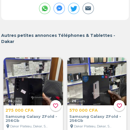
Autres petites annonces Téléphones & Tablettes -
Dakar
26
jours
26
jours
favorite_border
favorite_border
275 000 CFA
570 000 CFA
Samsung Galaxy ZFold -
Samsung Galaxy ZFold -
256Gb
256Gb
location_on
location_on
Dakar Plateau, Dakar, Sénégal
Dakar Plateau, Dakar, Sénégal