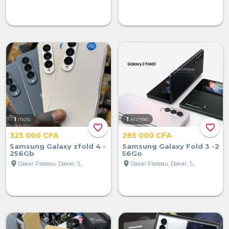
1
mois
1
année
favorite_border
favorite_border
325 000 CFA
285 000 CFA
Samsung Galaxy zfold 4 -
Samsung Galaxy Fold 3 -2
256Gb
56Go
location_on
location_on
Dakar Plateau, Dakar, Sénégal
Dakar Plateau, Dakar, Sénégal