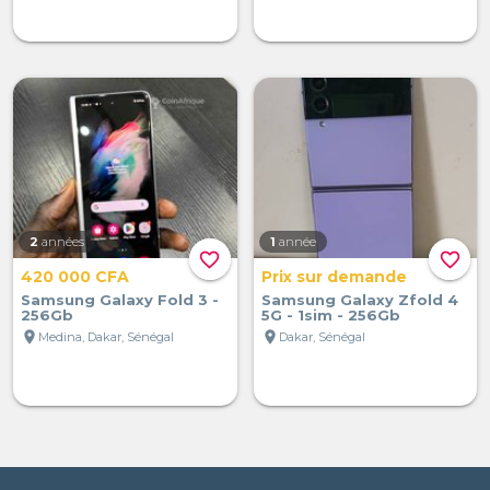
2
années
1
année
favorite_border
favorite_border
420 000 CFA
Prix sur demande
Samsung Galaxy Fold 3 -
Samsung Galaxy Zfold 4
256Gb
5G - 1sim - 256Gb
location_on
location_on
Medina, Dakar, Sénégal
Dakar, Sénégal