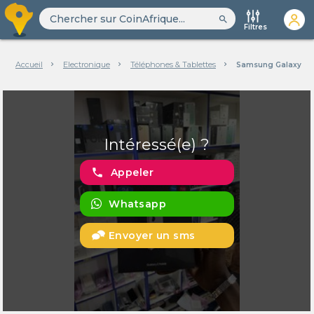
search
Filtres
Accueil
Electronique
Téléphones & Tablettes
Samsung Galaxy ZFo
Intéressé(e) ?
phone
Appeler
Whatsapp
Envoyer un sms