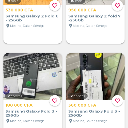
9
mois
10
mois
favorite_border
favorite_border
530 000 CFA
950 000 CFA
Samsung Galaxy Z Fold 6
Samsung Galaxy Z fold 7
- 256Gb
-256Gb
location_on
location_on
Medina, Dakar, Sénégal
Medina, Dakar, Sénégal
2
années
2
années
favorite_border
favorite_border
180 000 CFA
360 000 CFA
Samsung Galaxy Fold 3 -
Samsung Galaxy Fold 3 -
256Gb
256Gb
location_on
location_on
Medina, Dakar, Sénégal
Medina, Dakar, Sénégal