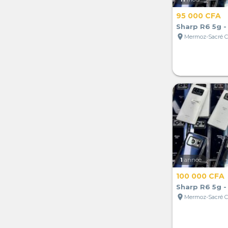
95 000 CFA
Sharp R6 5g -
location_on
1
année
100 000 CFA
Sharp R6 5g -
location_on