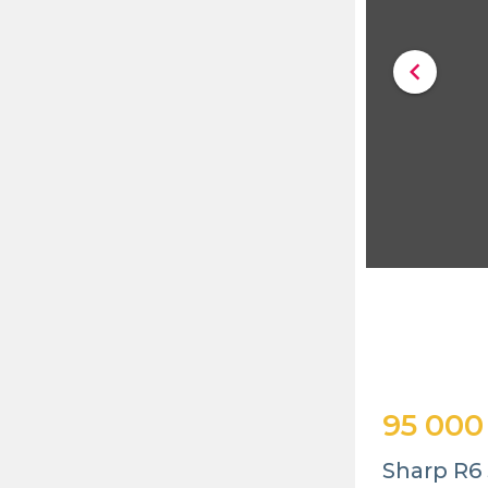
chevron_left
95 000
Sharp R6 