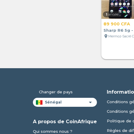
1
année
89 900 CFA
Sharp R6 5g -
location_on
Informatio
Changer de pays
Conditions gén
Conditions g
Politique de 
A propos de CoinAfrique
Règles de dif
Qui sommes nous ?