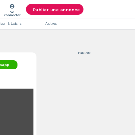
account_circle
Publier une annonce
Se
connecter
son & Loisirs
Autres
Publicité
sapp