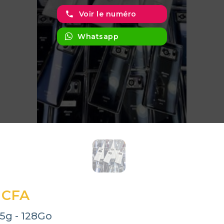
phone
Voir le numéro
Whatsapp
 CFA
5g - 128Go