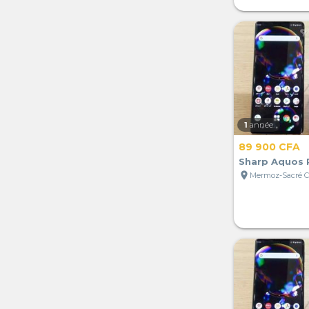
1
année
89 900 CFA
Sharp Aquos 
location_on