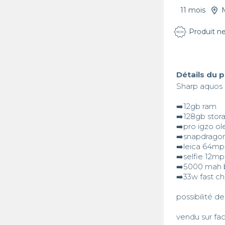
11 mois
Produit n
Détails du 
Sharp aquos r
➡️12gb ram

➡️128gb stora
➡️pro igzo ol
➡️snapdragon
➡️leica 64mp
➡️selfie 12mp

➡️5000 mah b
➡️33w fast ch
possibilité de 
vendu sur fac