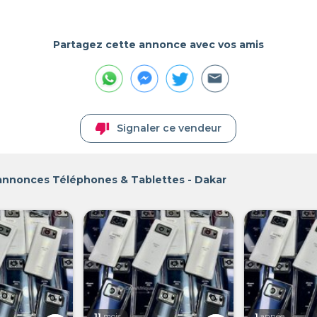
Partagez cette annonce avec vos amis
thumb_down
Signaler ce vendeur
 annonces Téléphones & Tablettes - Dakar
11
mois
1
année