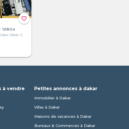
favorite_border
- 128Go
Mermoz-Sacré Coeur, Dakar, Sénégal
 à vendre
Petites annonces à dakar
Immobilier à Dakar
xy
Villas à Dakar
Maisons de vacances à Dakar
Bureaux & Commerces à Dakar