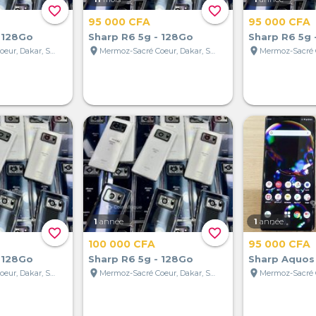
favorite_border
favorite_border
95 000 CFA
95 000 CFA
 128Go
Sharp R6 5g - 128Go
Sharp R6 5g 
location_on
location_on
Mermoz-Sacré Coeur, Dakar, Sénégal
Mermoz-Sacré Coeur, Dakar, Sénégal
1
année
1
année
favorite_border
favorite_border
100 000 CFA
95 000 CFA
 128Go
Sharp R6 5g - 128Go
Sharp Aquos
location_on
location_on
Mermoz-Sacré Coeur, Dakar, Sénégal
Mermoz-Sacré Coeur, Dakar, Sénégal