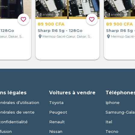
1
année
1
année
favorite_border
favorite_border
89 900 CFA
89 900 CFA
 128Go
Sharp R6 5g - 128Go
Sharp R6 5g 
location_on
location_on
Mermoz-Sacré Coeur, Dakar, Sénégal
Mermoz-Sacré Coeur, Dakar, Sénégal
ns légales
Voitures à vendre
Téléphones
érales d’utilisation
Toyota
Iphone
énérales de vente
Peugeot
Samsung-Gala
confidentialité
Renault
Itel
fusion
Nissan
Tecno