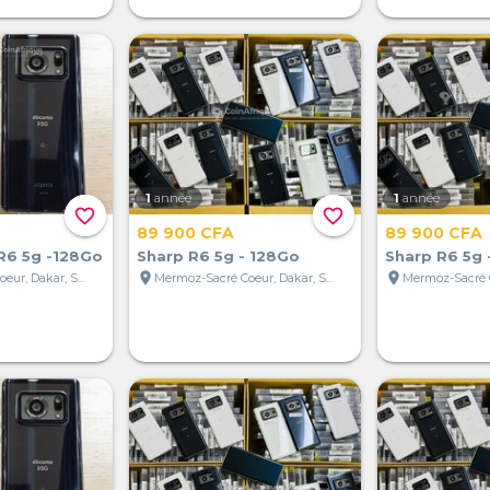
1
année
1
année
favorite_border
favorite_border
89 900 CFA
89 900 CFA
R6 5g -128Go
Sharp R6 5g - 128Go
Sharp R6 5g 
location_on
location_on
Mermoz-Sacré Coeur, Dakar, Sénégal
Mermoz-Sacré Coeur, Dakar, Sénégal