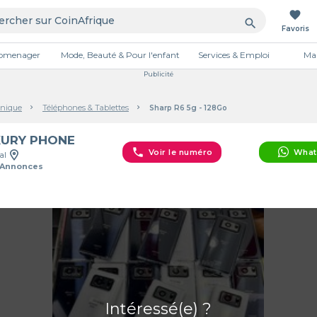
favorite
search
Favoris
tromenager
Mode, Beauté & Pour l'enfant
Services & Emploi
Mai
Publicité
onique
Téléphones & Tablettes
Sharp R6 5g - 128Go
XURY PHONE
phone
Voir le numéro
What
al
 Annonces
Intéressé(e) ?