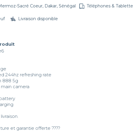
Mermoz-Sacré Coeur, Dakar, Sénégal
Téléphones & Tablette
euf
Livraison disponible
produit
6

ge

ed 244hz refreshing rate

 888 5g

 main camera

attery

arging

livraison.

ture et garantie offerte ????