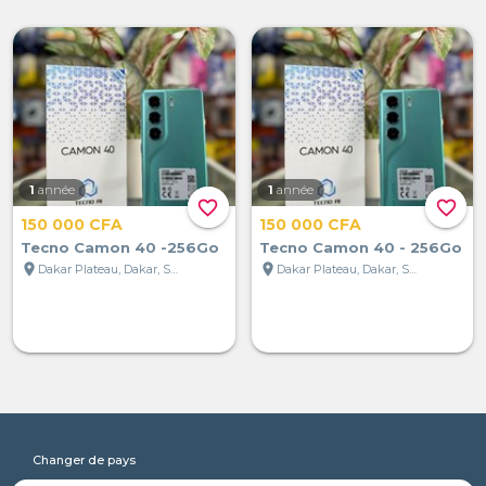
1
année
1
année
favorite_border
favorite_border
150 000 CFA
150 000 CFA
Tecno Camon 40 -256Go
Tecno Camon 40 - 256Go
location_on
location_on
Dakar Plateau, Dakar, Sénégal
Dakar Plateau, Dakar, Sénégal
Changer de pays