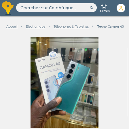
search
Filtres
Accueil
Electronique
Téléphones & Tablettes
Tecno Camon 40 - 