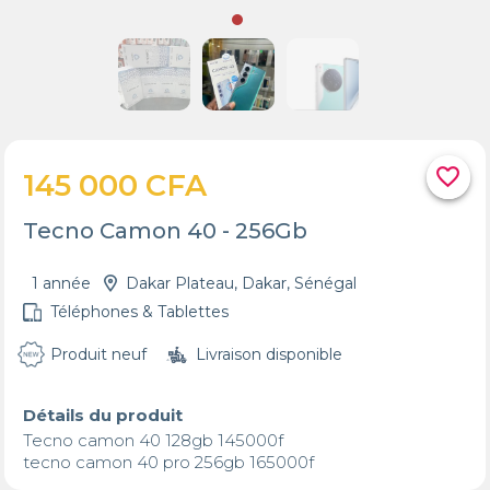
favorite_border
145 000 CFA
Tecno Camon 40 - 256Gb
1 année
Dakar Plateau, Dakar, Sénégal
Téléphones & Tablettes
Produit neuf
Livraison disponible
Détails du produit
Tecno camon 40 128gb 145000f 

tecno camon 40 pro 256gb 165000f