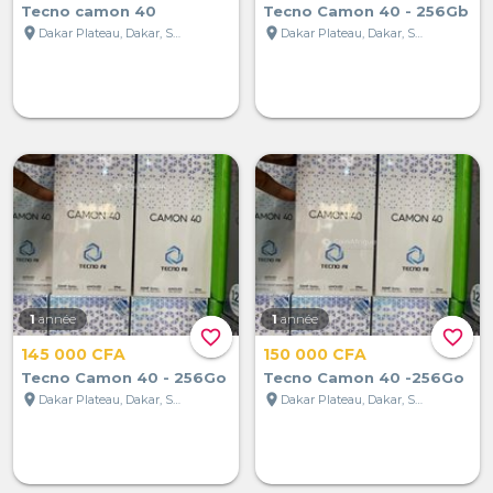
Tecno camon 40
Tecno Camon 40 - 256Gb
location_on
location_on
Dakar Plateau, Dakar, Sénégal
Dakar Plateau, Dakar, Sénégal
1
année
1
année
favorite_border
favorite_border
145 000 CFA
150 000 CFA
Tecno Camon 40 - 256Go
Tecno Camon 40 -256Go
location_on
location_on
Dakar Plateau, Dakar, Sénégal
Dakar Plateau, Dakar, Sénégal