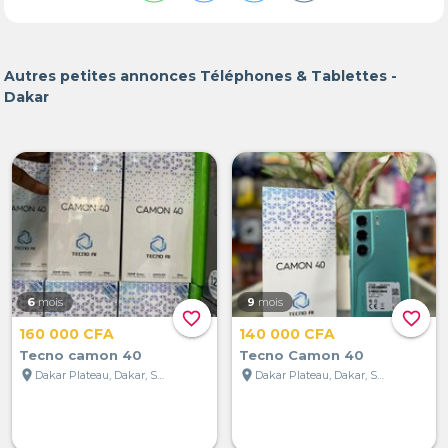
Autres petites annonces Téléphones & Tablettes -
Dakar
6
mois
9
mois
favorite_border
favorite_border
160 000 CFA
140 000 CFA
Tecno camon 40
Tecno Camon 40
location_on
location_on
Dakar Plateau, Dakar, Sénégal
Dakar Plateau, Dakar, Sénégal