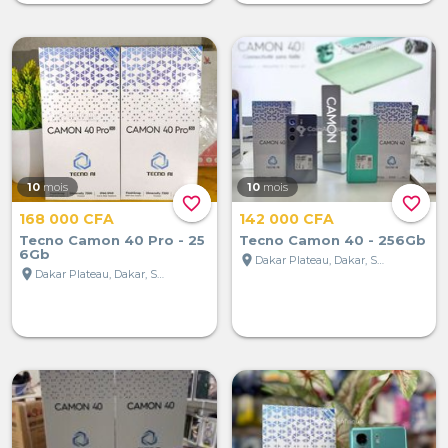
10
mois
10
mois
favorite_border
favorite_border
168 000 CFA
142 000 CFA
Tecno Camon 40 Pro - 25
Tecno Camon 40 - 256Gb
6Gb
location_on
Dakar Plateau, Dakar, Sénégal
location_on
Dakar Plateau, Dakar, Sénégal