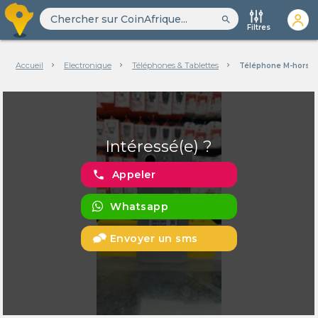
search
Filtres
Accueil
Electronique
Téléphones & Tablettes
Téléphone M-horse
Intéressé(e) ?
phone
Appeler
Whatsapp
Envoyer un sms