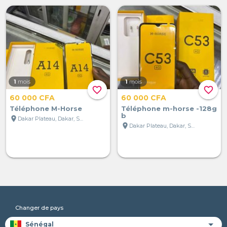
1
mois
1
mois
favorite_border
favorite_border
60 000 CFA
60 000 CFA
Téléphone M-Horse
Téléphone m-horse -128g
b
location_on
Dakar Plateau, Dakar, Sénégal
location_on
Dakar Plateau, Dakar, Sénégal
Changer de pays