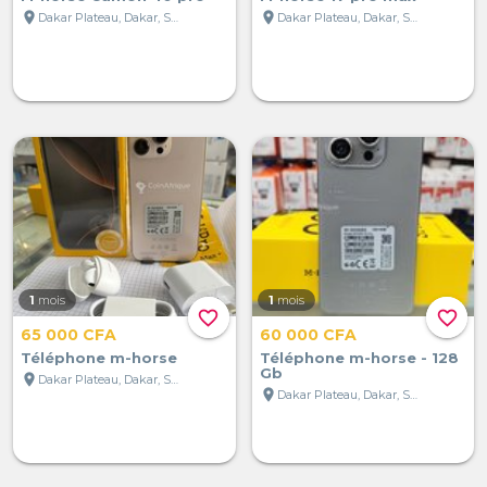
location_on
location_on
Dakar Plateau, Dakar, Sénégal
Dakar Plateau, Dakar, Sénégal
1
mois
1
mois
favorite_border
favorite_border
65 000 CFA
60 000 CFA
Téléphone m-horse
Téléphone m-horse - 128
Gb
location_on
Dakar Plateau, Dakar, Sénégal
location_on
Dakar Plateau, Dakar, Sénégal