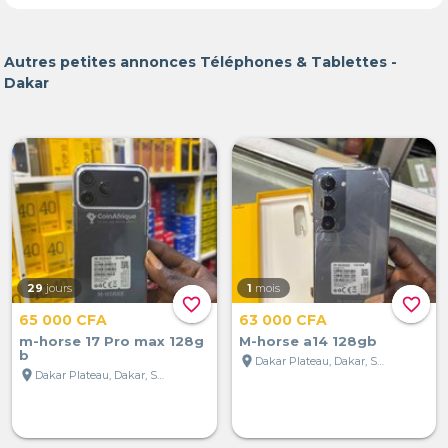
Autres petites annonces Téléphones & Tablettes -
Dakar
29
jours
1
mois
favorite_border
favorite_border
65 000 CFA
63 000 CFA
m-horse 17 Pro max 128g
M-horse a14 128gb
b
location_on
Dakar Plateau, Dakar, Sénégal
location_on
Dakar Plateau, Dakar, Sénégal