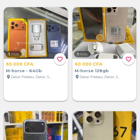
1
mois
1
mois
favorite_border
favorite_border
65 000 CFA
60 000 CFA
M-horse - 64Gb
M-horse 128gb
location_on
location_on
Dakar Plateau, Dakar, Sénégal
Dakar Plateau, Dakar, Sénégal