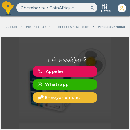
search
Filtres
Accueil
Electronique
Téléphones & Tablettes
Ventilateur mural Ev
Intéressé(e) ?
phone
Appeler
Whatsapp
Envoyer un sms