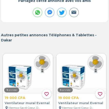
Partagez cette annonce avec vos amis
Autres petites annonces Téléphones & Tablettes -
Dakar
1
année
1
année
favorite_border
favorite_border
19 000 CFA
19 000 CFA
Ventilateur mural Evernal
Ventilateur mural Evernal
location_on
location_on
Mermoz-Sacré Coeur, Dakar, Sénégal
Mermoz-Sacré Coeur, Dakar, Sénégal