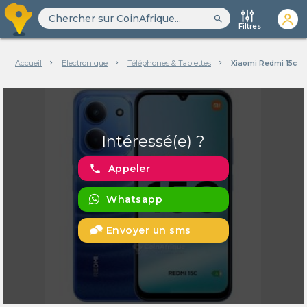
search
Filtres
Accueil
Electronique
Téléphones & Tablettes
Xiaomi Redmi 15c 2
Intéressé(e) ?
phone
Appeler
Whatsapp
Envoyer un sms