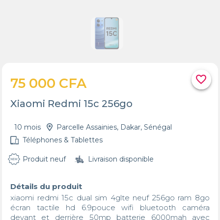
favorite_border
75 000 CFA
Xiaomi Redmi 15c 256go
10 mois
Parcelle Assainies, Dakar, Sénégal
Téléphones & Tablettes
Produit neuf
Livraison disponible
Détails du produit
xiaomi redmi 15c dual sim 4glte neuf 256go ram 8go 
écran tactile hd 6.9pouce wifi bluetooth caméra 
devant et derrière 50mp batterie 6000mah avec 