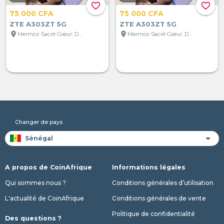
favorite_border
favorite_border
75 000 CFA
75 000 CFA
ZTE A303ZT 5G
ZTE A303ZT 5G
location_on
location_on
Mermoz-Sacré Coeur, Dakar, Sénégal
Mermoz-Sacré Coeur, Dakar, Sénégal
Changer de pays
A propos de CoinAfrique
Informations légales
Qui sommes nous ?
Conditions générales d’utilisation
L'actualité de CoinAfrique
Conditions générales de vente
Politique de confidentialité
Des questions ?