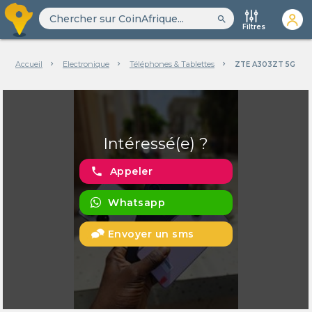
search
Filtres
Accueil
Electronique
Téléphones & Tablettes
ZTE A303ZT 5G
Intéressé(e) ?
phone
Appeler
Whatsapp
Envoyer un sms