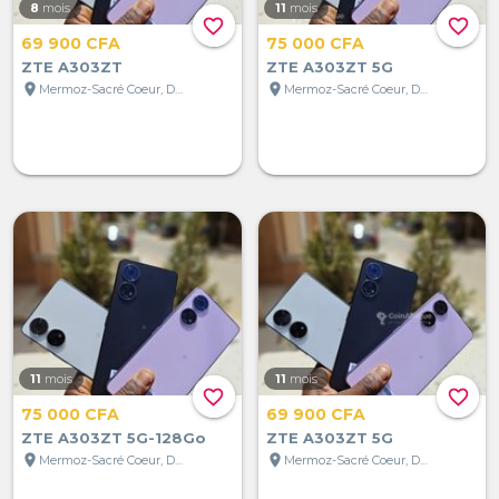
8
mois
11
mois
favorite_border
favorite_border
69 900 CFA
75 000 CFA
ZTE A303ZT
ZTE A303ZT 5G
location_on
location_on
Mermoz-Sacré Coeur, Dakar, Sénégal
Mermoz-Sacré Coeur, Dakar, Sénégal
11
mois
11
mois
favorite_border
favorite_border
75 000 CFA
69 900 CFA
ZTE A303ZT 5G-128Go
ZTE A303ZT 5G
location_on
location_on
Mermoz-Sacré Coeur, Dakar, Sénégal
Mermoz-Sacré Coeur, Dakar, Sénégal