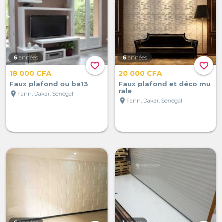
6
années
6
années
favorite_border
favorite_border
18 000 CFA
20 000 CFA
Faux plafond ou ba13
Faux plafond et déco mu
rale
location_on
Fann, Dakar, Sénégal
location_on
Fann, Dakar, Sénégal