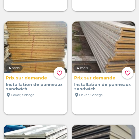
4
mois
4
mois
favorite_border
favorite_border
Prix sur demande
Prix sur demande
Installation de panneaux
Installation de panneaux
sandwich
sandwich
location_on
location_on
Dakar, Sénégal
Dakar, Sénégal