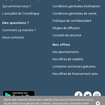
Qui sommes nous ?
Conditions générales d’utilisation
L'actualité de CoinAfrique
Conditions générales de vente
Politique de confidentialité
Des questions ?
Règles de diffusion
Comment ça marche ?
Conseils de sécurité
Nous contacter
Nos offres
Nos abonnements
Nos offres de visibilité
Limitation annonces gratuites
Nos offres de financement auto
Notre site internet utilise des cookies. Pour plus d'informations sur la
Appel
Whatsapp
SMS
phone
façon dont nous gérons les cookies, vous pouvez consulter notre