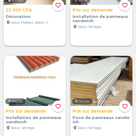
6
années
1
heure
favorite_border
favorite_border
22 500 CFA
Prix sur demande
Décoration
Installation de panneaux
sandwich
location_on
Dakar Plateau, Dakar, Sénégal
location_on
Dakar, Sénégal
7
heures
7
heures
favorite_border
favorite_border
Prix sur demande
Prix sur demande
Installation de panneaux
Pose de panneaux sandw
sandwich
ich
location_on
location_on
Dakar, Sénégal
Dakar, Sénégal