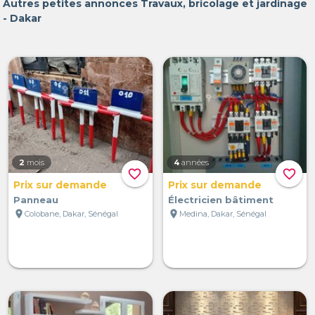
Autres petites annonces Travaux, bricolage et jardinage
- Dakar
2
mois
4
années
favorite_border
favorite_border
Prix sur demande
Prix sur demande
Panneau
Électricien bâtiment
location_on
location_on
Colobane, Dakar, Sénégal
Medina, Dakar, Sénégal