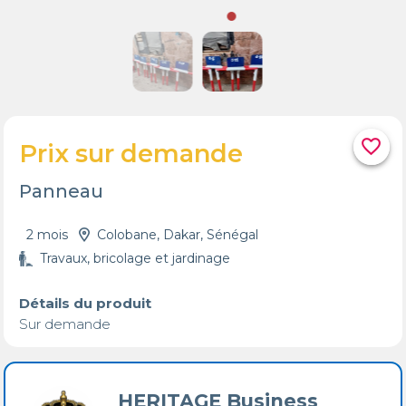
favorite_border
Prix sur demande
Panneau
2 mois
Colobane, Dakar, Sénégal
Travaux, bricolage et jardinage
Détails du produit
HERITAGE Business