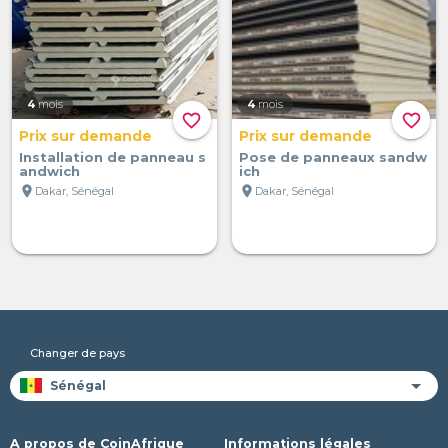
4
mois
4
mois
favorite_border
favorite_border
Prix sur demande
Prix sur demande
Installation de panneau s
Pose de panneaux sandw
andwich
ich
location_on
location_on
Dakar, Sénégal
Dakar, Sénégal
Changer de pays
A propos de CoinAfrique
Informations légales