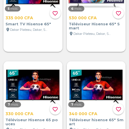
5
mois
6
mois
favorite_border
favorite_border
335 000 CFA
530 000 CFA
Smart TV Hisense 65"
Téléviseur Hisense 65" S
mart
location_on
Dakar Plateau, Dakar, Sénégal
location_on
Dakar Plateau, Dakar, Sénégal
7
mois
7
mois
favorite_border
favorite_border
330 000 CFA
340 000 CFA
Téléviseur Hisense 65 po
Téléviseur hisense 65" Sm
uces
art