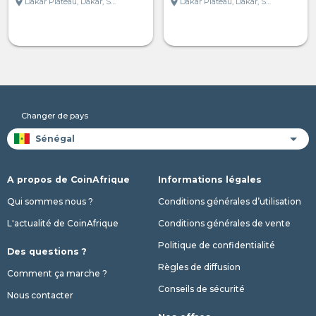
location_on
location_on
Dakar Plateau, Dakar, Sénégal
Dakar Plateau, Dakar, Sénégal
Changer de pays
A propos de CoinAfrique
Informations légales
Qui sommes nous ?
Conditions générales d’utilisation
L'actualité de CoinAfrique
Conditions générales de vente
Politique de confidentialité
Des questions ?
Règles de diffusion
Comment ça marche ?
Conseils de sécurité
Nous contacter