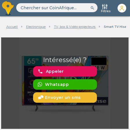
search
Filtres
Accueil
Electronique
TV, box & Vidéo projecteurs
Smart TV Hisens
Intéressé(e) ?
phone
Appeler
Whatsapp
Envoyer un sms