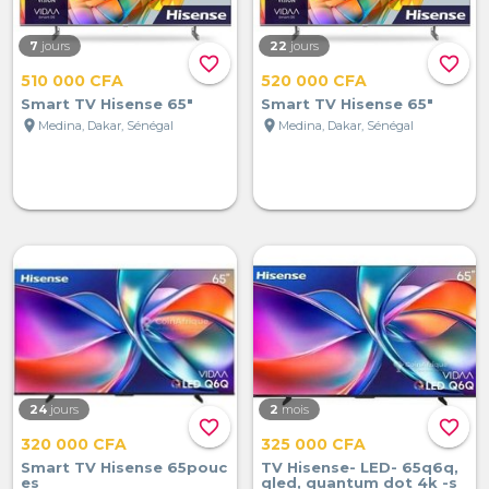
7
jours
22
jours
favorite_border
favorite_border
510 000 CFA
520 000 CFA
Smart TV Hisense 65"
Smart TV Hisense 65"
location_on
location_on
Medina, Dakar, Sénégal
Medina, Dakar, Sénégal
24
jours
2
mois
favorite_border
favorite_border
320 000 CFA
325 000 CFA
Smart TV Hisense 65pouc
TV Hisense- LED- 65q6q,
es
qled, quantum dot 4k -s