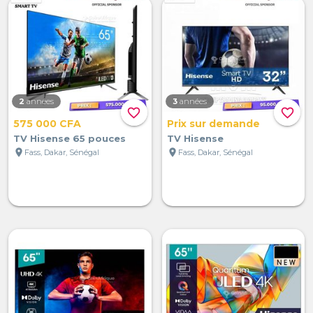
2
années
3
années
favorite_border
favorite_border
575 000 CFA
Prix sur demande
TV Hisense 65 pouces
TV Hisense
location_on
location_on
Fass, Dakar, Sénégal
Fass, Dakar, Sénégal