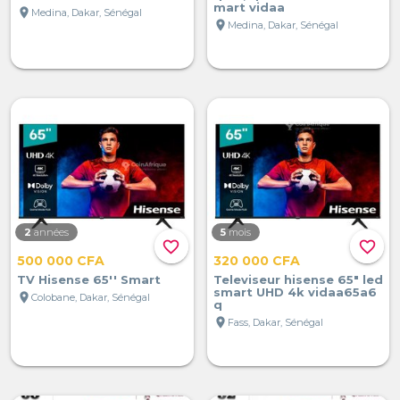
mart vidaa
location_on
Medina, Dakar, Sénégal
location_on
Medina, Dakar, Sénégal
2
années
5
mois
favorite_border
favorite_border
500 000 CFA
320 000 CFA
TV Hisense 65'' Smart
Televiseur hisense 65" led
smart UHD 4k vidaa65a6
location_on
Colobane, Dakar, Sénégal
q
location_on
Fass, Dakar, Sénégal