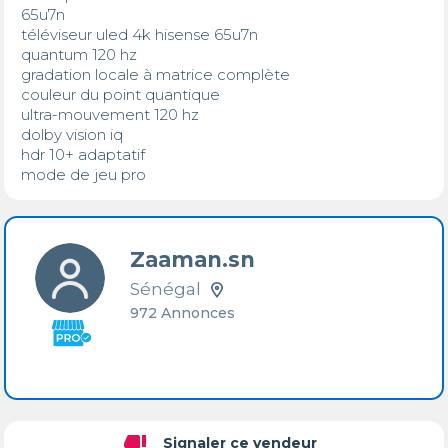
65u7n

téléviseur uled 4k hisense 65u7n

quantum 120 hz

gradation locale à matrice complète

couleur du point quantique

ultra-mouvement 120 hz

dolby vision iq

hdr 10+ adaptatif

mode de jeu pro
Zaaman.sn
Sénégal
972 Annonces
thumb_down
Signaler ce vendeur