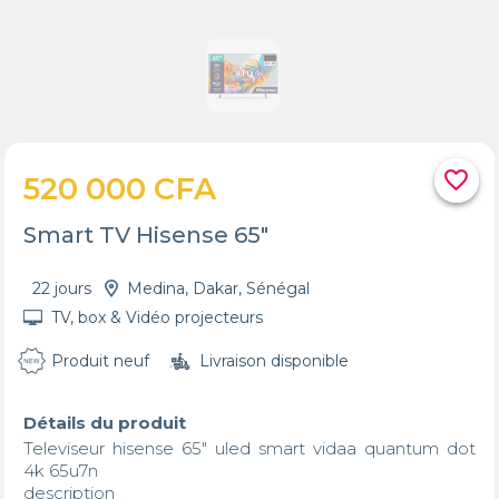
favorite_border
520 000 CFA
Smart TV Hisense 65"
22 jours
Medina, Dakar, Sénégal
TV, box & Vidéo projecteurs
Produit neuf
Livraison disponible
Détails du produit
Televiseur hisense 65" uled smart vidaa quantum dot 
4k 65u7n

description
