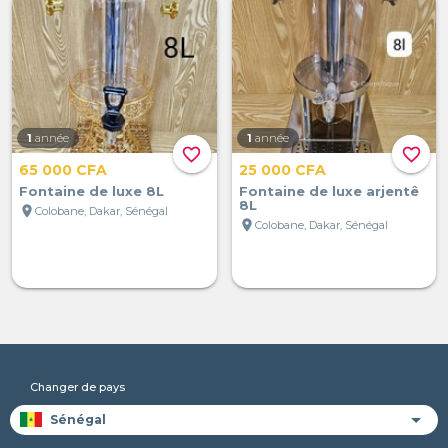
1
année
1
année
favorite_border
favorite_border
65 000 CFA
25 000 CFA
Fontaine de luxe 8L
Fontaine de luxe arjentê
8L
location_on
Colobane, Dakar, Sénégal
location_on
Colobane, Dakar, Sénégal
Changer de pays