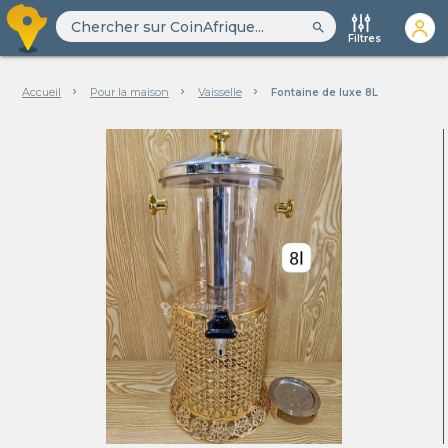
search
Filtres
Accueil
Pour la maison
Vaisselle
Fontaine de luxe 8L