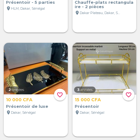
Présentoir - 5 parties
Chauffe-plats rectangula
ire - 2 pièces
location_on
HLM, Dakar, Sénégal
location_on
Dakar Plateau, Dakar, Sénégal
2
années
3
années
favorite_border
favorite_border
10 000 CFA
15 000 CFA
Présentoir de luxe
Présentoir
location_on
location_on
Dakar, Sénégal
Dakar, Sénégal