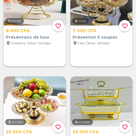
1
année
2
mois
favorite_border
favorite_border
8 000 CFA
7 000 CFA
Présentoirs de luxe
Présentoir 5 coupes
location_on
location_on
Colobane, Dakar, Sénégal
Fass, Dakar, Sénégal
3
années
3
années
favorite_border
favorite_border
25 000 CFA
33 500 CFA