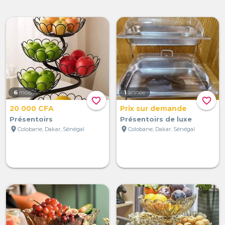
6
mois
1
année
favorite_border
favorite_border
20 000 CFA
Prix sur demande
Présentoirs
Présentoirs de luxe
location_on
location_on
Colobane, Dakar, Sénégal
Colobane, Dakar, Sénégal