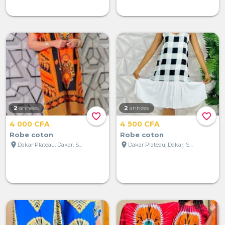
2
années
2
années
favorite_border
favorite_border
4 000 CFA
4 500 CFA
Robe coton
Robe coton
location_on
location_on
Dakar Plateau, Dakar, Sénégal
Dakar Plateau, Dakar, Sénégal