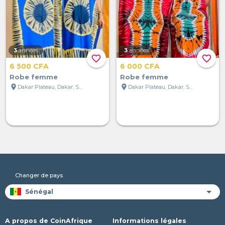
3
années
3
années
favorite_border
favorite_border
6 500 CFA
6 000 CFA
Robe femme
Robe femme
location_on
location_on
Dakar Plateau, Dakar, Sénégal
Dakar Plateau, Dakar, Sénégal
Changer de pays
A propos de CoinAfrique
Informations légales