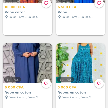
favorite_border
favorite_border
10 000 CFA
6 500 CFA
Robe coton
Robe
location_on
location_on
Dakar Plateau, Dakar, Sénégal
Dakar Plateau, Dakar, Sénégal
2
années
2
années
favorite_border
favorite_border
6 000 CFA
5 000 CFA
Robe en coton
Robes en coton
location_on
location_on
Dakar Plateau, Dakar, Sénégal
Dakar Plateau, Dakar, Sénégal