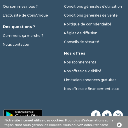
Qui sommes nous ?
Conditions générales d’utilisation
L'actualité de CoinAfrique
Conditions générales de vente
Politique de confidentialité
Des questions ?
Règles de diffusion
Comment ça marche ?
Conseils de sécurité
Nous contacter
Nos offres
Nos abonnements
Nos offres de visibilité
Limitation annonces gratuites
Nos offres de financement auto
Notre site internet utilise des cookies. Pour plus d'informations sur la
Appel
Whatsapp
SMS
phone
façon dont nous gérons les cookies, vous pouvez consulter notre