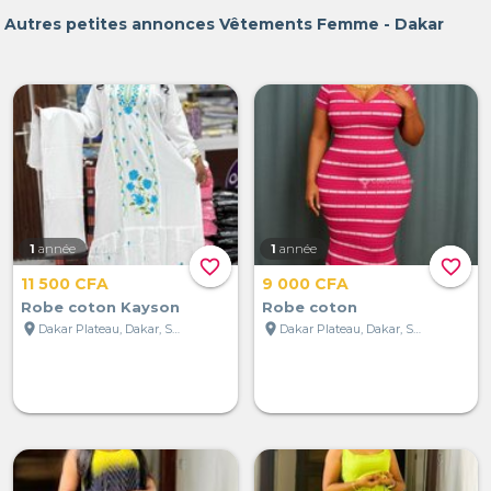
Autres petites annonces Vêtements Femme - Dakar
1
année
1
année
favorite_border
favorite_border
11 500 CFA
9 000 CFA
Robe coton Kayson
Robe coton
location_on
location_on
Dakar Plateau, Dakar, Sénégal
Dakar Plateau, Dakar, Sénégal