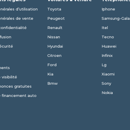
érales d’utilisation
Toyota
Iphone
énérales de vente
Peugeot
Samsung-Gala
confidentialité
Renault
Itel
fusion
Nissan
Tecno
écurité
Hyundai
Huawei
Citroen
Infinix
Ford
Lg
ments
Kia
Xiaomi
visibilité
Bmw
Sony
nonces gratuites
Nokia
e financement auto