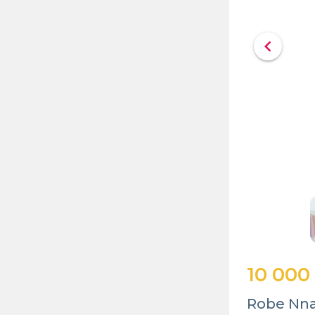
chevron_left
10 000
Robe Nn