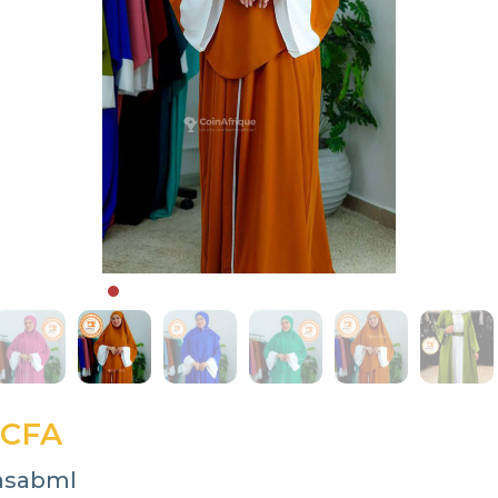
 CFA
asabml