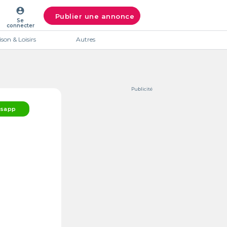
account_circle
Publier une annonce
Se
connecter
son & Loisirs
Autres
Publicité
sapp