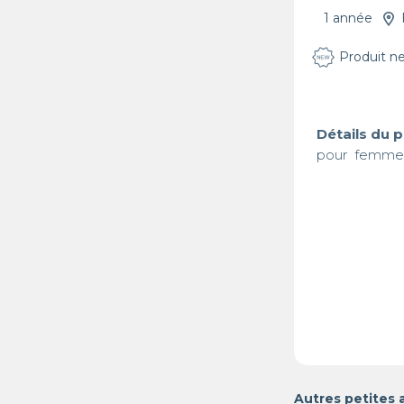
1 année
Produit n
Détails du 
pour  femme
Autres petites