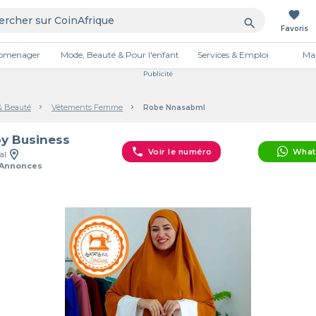
favorite
search
Favoris
tromenager
Mode, Beauté & Pour l'enfant
Services & Emploi
Mai
Publicité
& Beauté
Vêtements Femme
Robe Nnasabml
y Business
phone
Voir le numéro
What
al
 Annonces