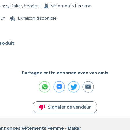
Fass, Dakar, Sénégal
Vêtements Femme
euf
Livraison disponible
produit
 
Partagez cette annonce avec vos amis
thumb_down
Signaler ce vendeur
 annonces Vêtements Femme - Dakar