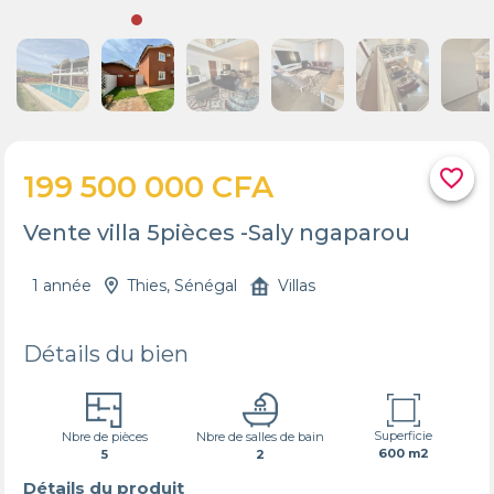
favorite_border
199 500 000 CFA
Vente villa 5pièces -Saly ngaparou
1 année
Thies, Sénégal
Villas
Détails du bien
Superficie
Nbre de pièces
Nbre de salles de bain
600 m2
5
2
Détails du produit