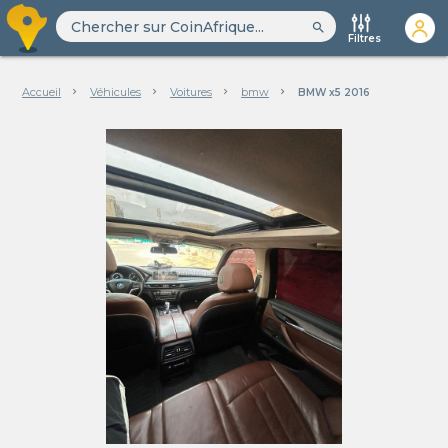
search
Filtres
Accueil
Véhicules
Voitures
bmw
BMW x5 2016