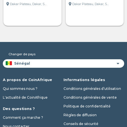
location_on
location_on
Dakar Plateau, Dakar, Sénégal
Dakar Plateau, Dakar, Sénégal
Changer de pays
A propos de CoinAfrique
Informations légales
Qui sommes nous ?
Conditions générales d’utilisation
L'actualité de CoinAfrique
Conditions générales de vente
Politique de confidentialité
Des questions ?
Règles de diffusion
Comment ça marche ?
Conseils de sécurité
Nous contacter