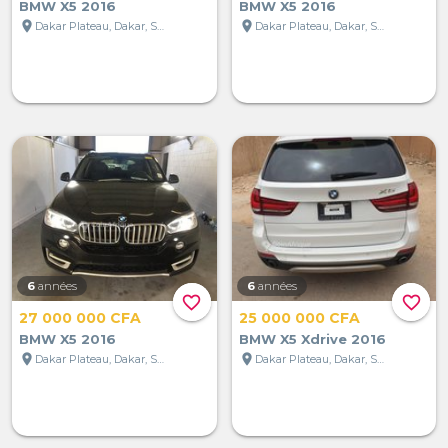
BMW X5 2016
BMW X5 2016
location_on
location_on
Dakar Plateau, Dakar, Sénégal
Dakar Plateau, Dakar, Sénégal
6
années
6
années
favorite_border
favorite_border
27 000 000 CFA
25 000 000 CFA
BMW X5 2016
BMW X5 Xdrive 2016
location_on
location_on
Dakar Plateau, Dakar, Sénégal
Dakar Plateau, Dakar, Sénégal