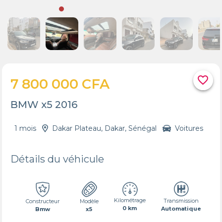
favorite_border
7 800 000 CFA
BMW x5 2016
1 mois
Dakar Plateau, Dakar, Sénégal
Voitures
Détails du véhicule
Kilométrage
Transmission
Constructeur
Modèle
0 km
Automatique
Bmw
x5