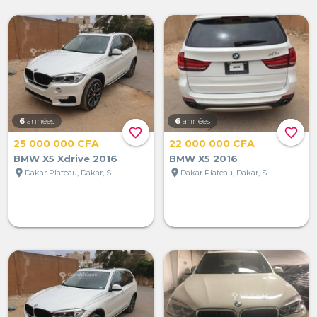
6
années
6
années
favorite_border
favorite_border
25 000 000 CFA
22 000 000 CFA
BMW X5 Xdrive 2016
BMW X5 2016
location_on
location_on
Dakar Plateau, Dakar, Sénégal
Dakar Plateau, Dakar, Sénégal