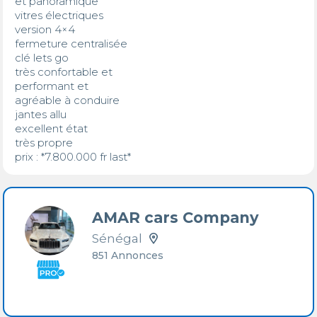
et panoramique 

vitres électriques

version 4×4

fermeture centralisée

clé lets go 

très confortable et

performant et

agréable à conduire 

jantes allu

excellent état

très propre

prix : *7.800.000 fr last*
AMAR cars Company
Sénégal
851 Annonces