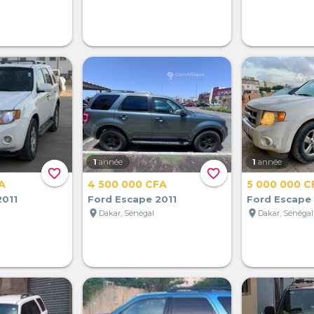
1
année
1
année
favorite_border
favorite_border
A
4 500 000 CFA
5 000 000 C
2011
Ford Escape 2011
Ford Escape 
location_on
location_on
Dakar, Sénégal
Dakar, Sénégal