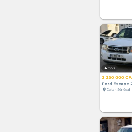
4
mois
3 350 000 CF
Ford Escape 
location_on
Dakar, Sénégal