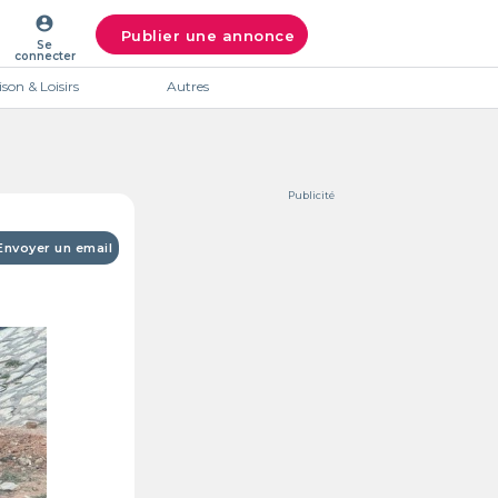
account_circle
Publier une annonce
Se
connecter
son & Loisirs
Autres
Publicité
Envoyer un email