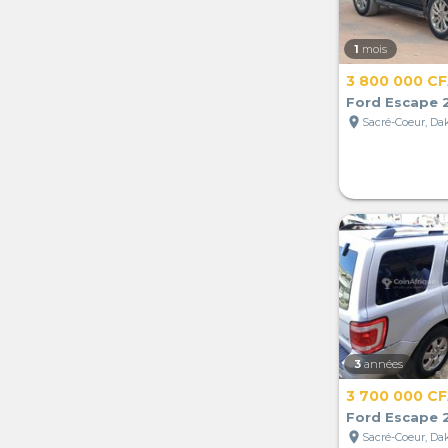
1
mois
3 800 000 C
Ford Escape 
location_on
Sacré-Coeur, Da
3
années
3 700 000 C
Ford Escape 
location_on
Sacré-Coeur, Da