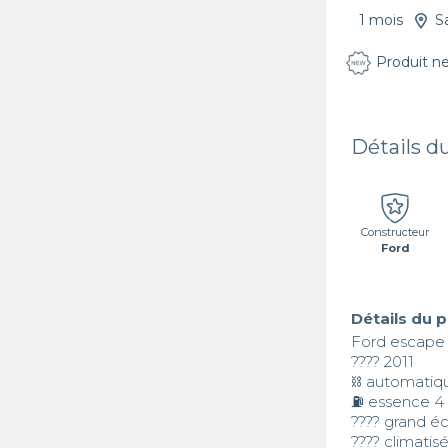
1 mois
S
Produit n
Détails d
Constructeur
Ford
Détails du 
Ford escape 
???? 2011

⛓️ automatiqu
⛽️ essence 4 c
???? grand éc
???? climatisé 