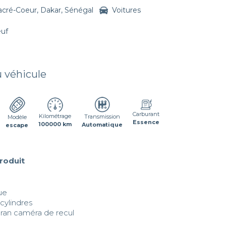
acré-Coeur, Dakar, Sénégal
Voitures
euf
u véhicule
Carburant
Kilométrage
Transmission
Modèle
Essence
100000 km
Automatique
escape
produit


e

ylindres 

ran caméra de recul


