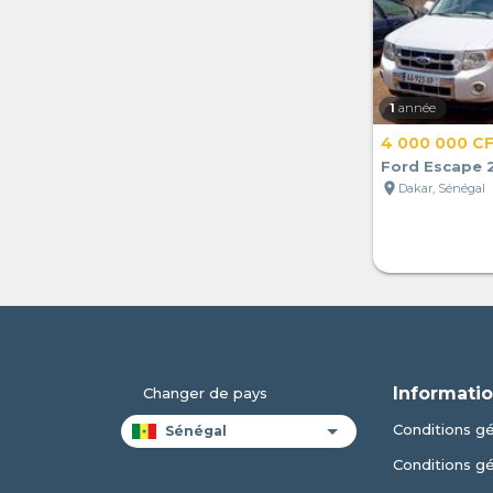
1
année
4 000 000 C
Ford Escape 
location_on
Dakar, Sénégal
Informatio
Changer de pays
Conditions gén
Conditions g