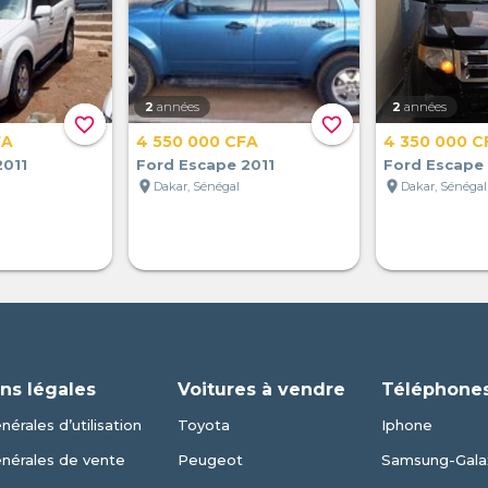
2
années
2
années
favorite_border
favorite_border
FA
4 550 000 CFA
4 350 000 C
2011
Ford Escape 2011
Ford Escape 
location_on
location_on
Dakar, Sénégal
Dakar, Sénégal
ns légales
Voitures à vendre
Téléphones
érales d’utilisation
Toyota
Iphone
énérales de vente
Peugeot
Samsung-Gala