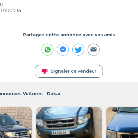
u 

00.000fcfa
Partagez cette annonce avec vos amis
thumb_down
Signaler ce vendeur
annonces Voitures - Dakar