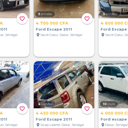
3
années
3
années
favorite_border
favorite_border
FA
4 700 000 CFA
4 600 000 
2011
Ford Escape 2011
Ford Escape 
location_on
location_on
kar, Sénégal
Sacré-Coeur, Dakar, Sénégal
Sacré-Coeur, D
4
années
10
jours
favorite_border
favorite_border
FA
4 450 000 CFA
4 000 000 
2011
Ford Escape 2011
Ford escape 
location_on
location_on
kar, Sénégal
Sicap-Liberté, Dakar, Sénégal
Dakar, Sénégal