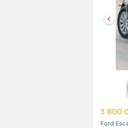
chevron_left
3 800 
Ford Esc