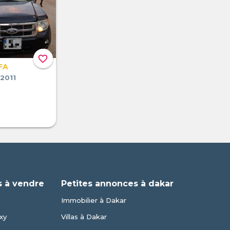
favorite_border
FA
2011
 à vendre
Petites annonces à dakar
Immobilier à Dakar
xy
Villas à Dakar