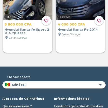
11
mois
1
année
favorite_border
favorite_border
5 800 000 CFA
4 000 000 CFA
Hyundai Santa fe Sport 2
Hyundai Santa Fe 2014
014 7places
location_on
Dakar, Sénégal
location_on
Dakar, Sénégal
Changer de pays
A propos de CoinAfrique
Informations légales
Qui sommes nous ?
Conditions générales d’utilisation