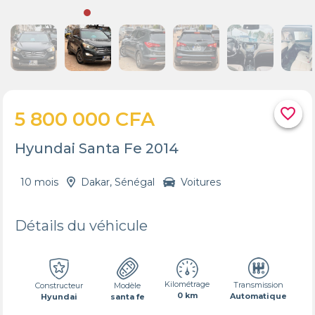
favorite_border
5 800 000 CFA
Hyundai Santa Fe 2014
10 mois
Dakar, Sénégal
Voitures
Détails du véhicule
Kilométrage
Transmission
Constructeur
Modèle
0 km
Automatique
Hyundai
santa fe