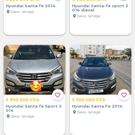
Hyundai Santa fe 2014
Hyundai Santa-fe sport 2
014 diesel
location_on
Dakar, Sénégal
location_on
Dakar, Sénégal
9
mois
9
mois
favorite_border
favorite_border
5 950 000 CFA
5 500 000 CFA
Hyundai Santa fe Sport 2
Hyundai Santa Fe 2014
014
location_on
Dakar, Sénégal
location_on
Dakar, Sénégal