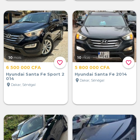
10
mois
10
mois
favorite_border
favorite_border
6 500 000 CFA
5 800 000 CFA
Hyundai Santa Fe Sport 2
Hyundai Santa Fe 2014
014
location_on
Dakar, Sénégal
location_on
Dakar, Sénégal