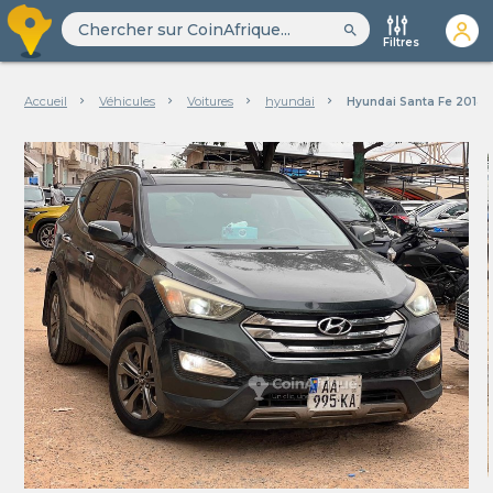
search
Filtres
Accueil
Véhicules
Voitures
hyundai
Hyundai Santa Fe 2014