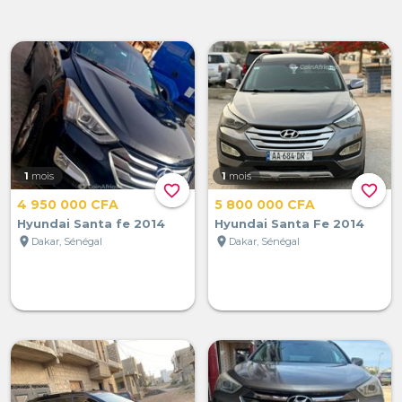
1
mois
1
mois
favorite_border
favorite_border
4 950 000 CFA
5 800 000 CFA
Hyundai Santa fe 2014
Hyundai Santa Fe 2014
location_on
location_on
Dakar, Sénégal
Dakar, Sénégal