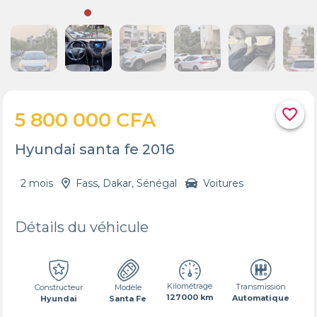
favorite_border
5 800 000 CFA
Hyundai santa fe 2016
2 mois
Fass, Dakar, Sénégal
Voitures
Détails du véhicule
Kilométrage
Transmission
Constructeur
Modèle
127000 km
Automatique
Hyundai
Santa Fe