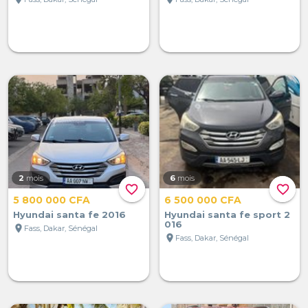
2
mois
6
mois
favorite_border
favorite_border
5 800 000 CFA
6 500 000 CFA
Hyundai santa fe 2016
Hyundai santa fe sport 2
016
location_on
Fass, Dakar, Sénégal
location_on
Fass, Dakar, Sénégal