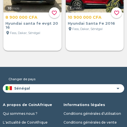
10
mois
1
année
favorite_border
favorite_border
8 900 000 CFA
10 900 000 CFA
Hyundai santa fe evgt 20
Hyundai Santa Fe 2016
16
location_on
Fass, Dakar, Sénégal
location_on
Fass, Dakar, Sénégal
Changer de pays
A propos de CoinAfrique
Informations légales
Qui sommes nous ?
Conditions générales d’utilisation
L'actualité de CoinAfrique
Conditions générales de vente