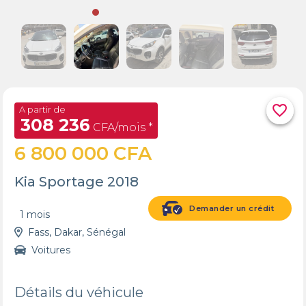
favorite_border
A partir de
308 236
CFA/mois *
6 800 000 CFA
Kia Sportage 2018
Demander un crédit
1 mois
Fass, Dakar, Sénégal
Voitures
Détails du véhicule