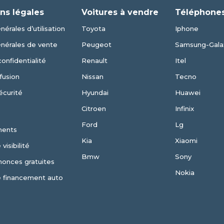
ns légales
Voitures à vendre
Téléphones
érales d’utilisation
Toyota
Iphone
énérales de vente
Peugeot
Samsung-Gala
confidentialité
Renault
Itel
fusion
Nissan
Tecno
écurité
Hyundai
Huawei
Citroen
Infinix
Ford
Lg
ments
Kia
Xiaomi
visibilité
Bmw
Sony
nonces gratuites
Nokia
e financement auto