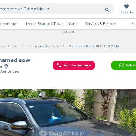
favorite
search
Favoris
tromenager
Mode, Beauté & Pour l'enfant
Services & Emploi
Mai
Publicité
les
Voitures
mercedes-benz
Mercedes-Benz GLC-300 2016
hamed sow
phone
Voir le numéro
What
al
 Annonces