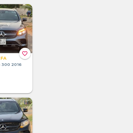
favorite_border
CFA
c 300 2016