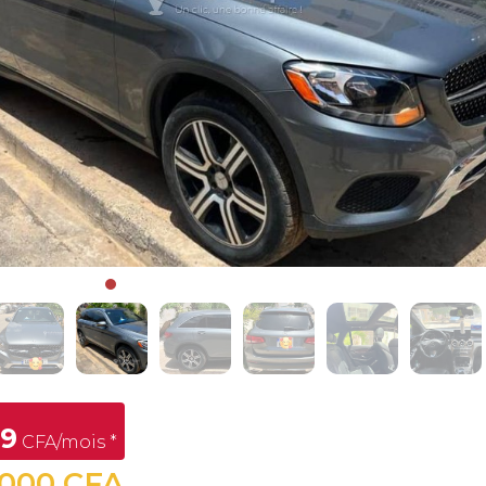
09
CFA/mois *
 000 CFA