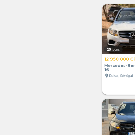
25
jours
12 950 000 C
Mercedes-Ben
16
location_on
Dakar, Sénégal