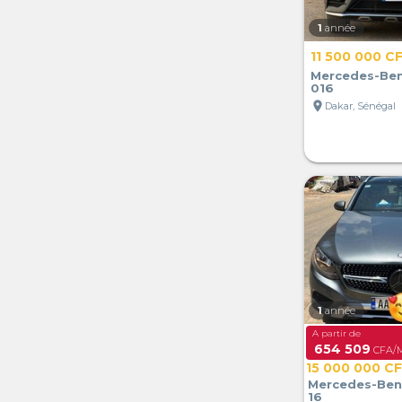
1
année
11 500 000 C
Mercedes-Ben
016
location_on
Dakar, Sénégal
1
année
A partir de
654 509
CFA/M
15 000 000 C
Mercedes-Ben
16