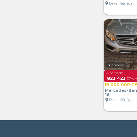
location_on
Dakar, Sénégal
2
années
A partir de
823 423
CFA/M
19 000 000 C
Mercedes-Ben
16
location_on
Dakar, Sénégal