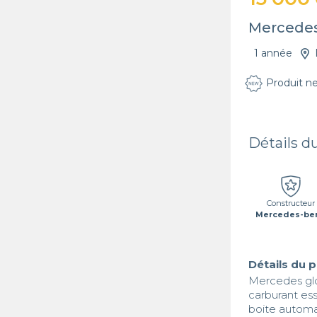
Mercedes
1 année
Produit n
Détails d
Constructeur
Mercedes-be
Détails du 
Mercedes glc
carburant es
boite automa