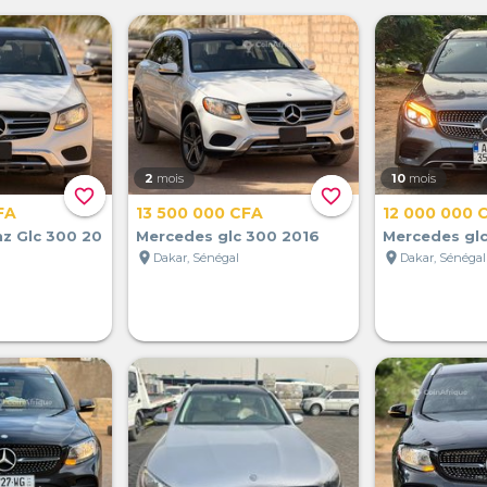
2
mois
10
mois
favorite_border
favorite_border
FA
13 500 000 CFA
12 000 000 
z Glc 300 20
Mercedes glc 300 2016
Mercedes gl
location_on
location_on
Dakar, Sénégal
Dakar, Sénégal