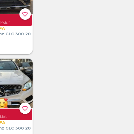
favorite_border
Mois *
CFA
nz GLC 300 20
favorite_border
Mois *
CFA
nz GLC 300 20