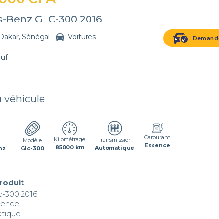
-Benz GLC-300 2016
Dakar, Sénégal
Voitures
Demande
euf
u véhicule
Carburant
Kilométrage
Transmission
Modèle
Essence
85000 km
Automatique
nz
Glc-300
produit
-300 2016

sence

tique
