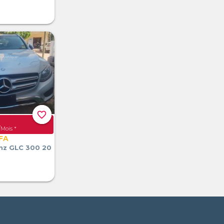
favorite_border
Mois *
CFA
nz GLC 300 20