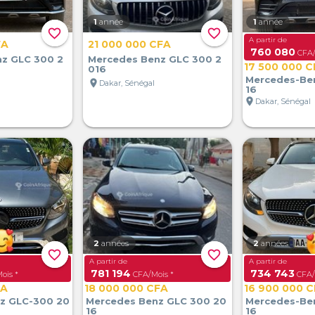
1
année
1
année
favorite_border
favorite_border
A partir de
FA
21 000 000 CFA
760 080
CFA/
z GLC 300 2
Mercedes Benz GLC 300 2
17 500 000 
016
Mercedes-Be
location_on
Dakar, Sénégal
16
location_on
Dakar, Sénégal
2
années
2
années
favorite_border
favorite_border
A partir de
A partir de
781 194
734 743
ois *
CFA/Mois *
CFA/
FA
18 000 000 CFA
16 900 000 
z GLC-300 20
Mercedes Benz GLC 300 20
Mercedes-Be
16
16