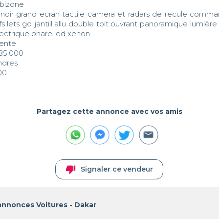
 bizone

ir noir grand ecran tactile camera et radars de recule comma
fs lets go jantill allu double toit ouvrant panoramique lumièr
lectrique phare led xenon 

ente 

85.000

dres

00
Partagez cette annonce avec vos amis
thumb_down
Signaler ce vendeur
annonces Voitures - Dakar