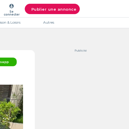
account_circle
Publier une annonce
Se
connecter
son & Loisirs
Autres
Publicité
sapp