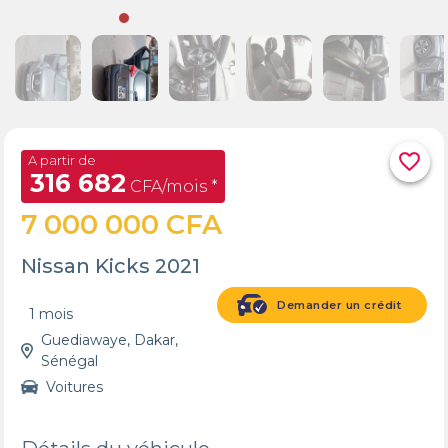
favorite_border
A partir de
316 682
CFA/mois *
7 000 000 CFA
Nissan Kicks 2021
Demander un crédit
1 mois
Guediawaye, Dakar,
Sénégal
Voitures