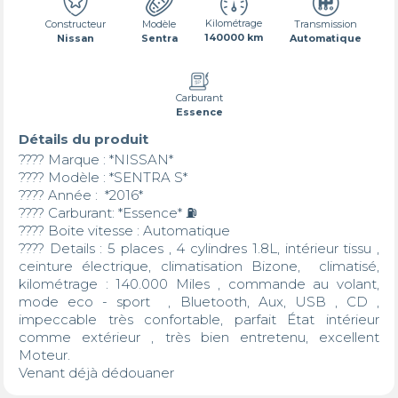
Kilométrage
Transmission
Constructeur
Modèle
140000 km
Automatique
Nissan
Sentra
Carburant
Essence
Détails du produit
???? Marque : *NISSAN*

???? Modèle : *SENTRA S*

???? Année :  *2016*

???? Carburant: *Essence* ⛽️

???? Boite vitesse : Automatique 

???? Details : 5 places , 4 cylindres 1.8L, intérieur tissu , 
ceinture électrique, climatisation Bizone,  climatisé, 
kilométrage : 140.000 Miles , commande au volant, 
mode eco - sport  , Bluetooth, Aux, USB , CD , 
impeccable très confortable, parfait État intérieur 
comme extérieur , très bien entretenu, excellent 
Moteur.

Venant déjà dédouaner