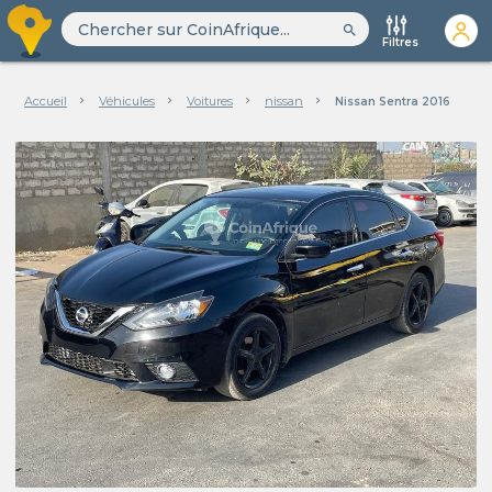
search
Filtres
Accueil
Véhicules
Voitures
nissan
Nissan Sentra 2016