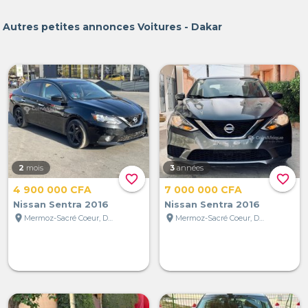
Autres petites annonces Voitures - Dakar
2
mois
3
années
favorite_border
favorite_border
4 900 000 CFA
7 000 000 CFA
Nissan Sentra 2016
Nissan Sentra 2016
location_on
location_on
Mermoz-Sacré Coeur, Dakar, Sénégal
Mermoz-Sacré Coeur, Dakar, Sénégal