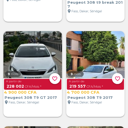
Peugeot 308 t9 break 201
7
location_on
Fass, Dakar, Sénégal
9
mois
9
mois
favorite_border
favorite_border
A partir de
A partir de
228 002
219 557
CFA/Mois *
CFA/Mois *
4 900 000 CFA
4 700 000 CFA
Peugeot 308 T9 GT 2017
Peugeot 308 T9 2017
location_on
location_on
Fass, Dakar, Sénégal
Fass, Dakar, Sénégal