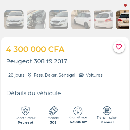
favorite_border
4 300 000 CFA
Peugeot 308 t9 2017
28 jours
Fass, Dakar, Sénégal
Voitures
Détails du véhicule
Kilométrage
Transmission
Constructeur
Modèle
142000 km
Manuel
Peugeot
308