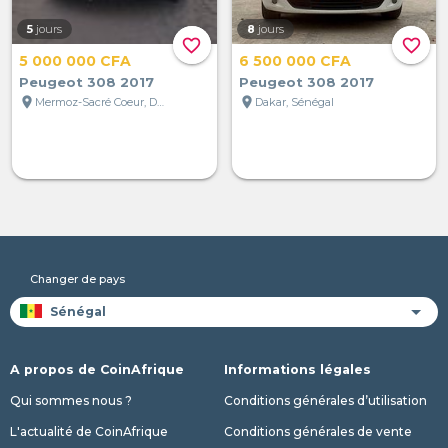
5
jours
8
jours
favorite_border
favorite_border
5 000 000 CFA
6 500 000 CFA
Peugeot 308 2017
Peugeot 308 2017
location_on
location_on
Mermoz-Sacré Coeur, Dakar, Sénégal
Dakar, Sénégal
Changer de pays
A propos de CoinAfrique
Informations légales
Qui sommes nous ?
Conditions générales d’utilisation
L'actualité de CoinAfrique
Conditions générales de vente