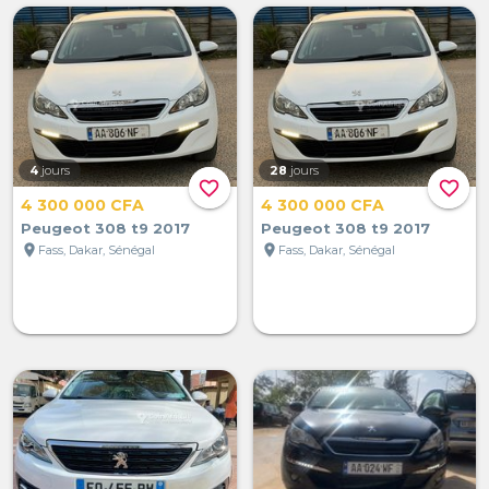
4
jours
28
jours
favorite_border
favorite_border
4 300 000 CFA
4 300 000 CFA
Peugeot 308 t9 2017
Peugeot 308 t9 2017
location_on
location_on
Fass, Dakar, Sénégal
Fass, Dakar, Sénégal