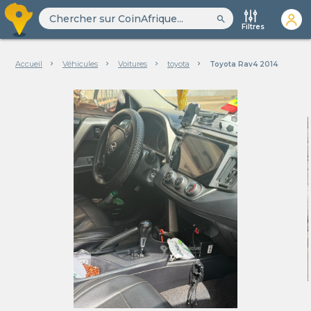
search
Filtres
Accueil
Véhicules
Voitures
toyota
Toyota Rav4 2014