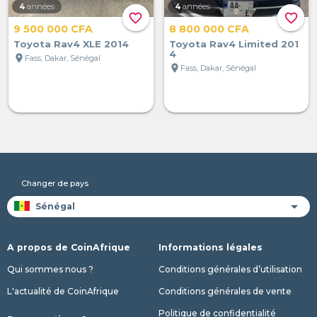
4
années
4
années
favorite_border
favorite_border
9 500 000 CFA
8 800 000 CFA
Toyota Rav4 XLE 2014
Toyota Rav4 Limited 201
4
location_on
Fass, Dakar, Sénégal
location_on
Fass, Dakar, Sénégal
Changer de pays
A propos de CoinAfrique
Informations légales
Qui sommes nous ?
Conditions générales d’utilisation
L'actualité de CoinAfrique
Conditions générales de vente
Politique de confidentialité