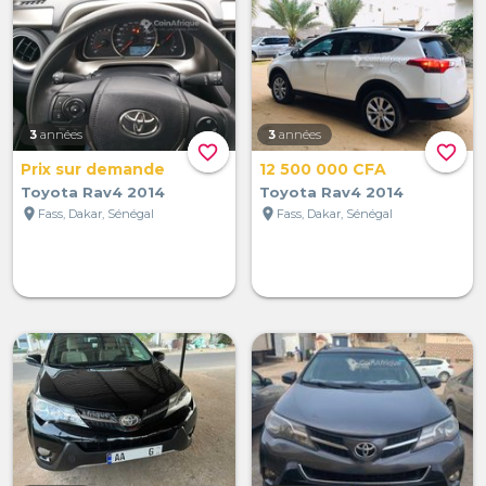
3
années
3
années
favorite_border
favorite_border
Prix sur demande
12 500 000 CFA
Toyota Rav4 2014
Toyota Rav4 2014
location_on
location_on
Fass, Dakar, Sénégal
Fass, Dakar, Sénégal