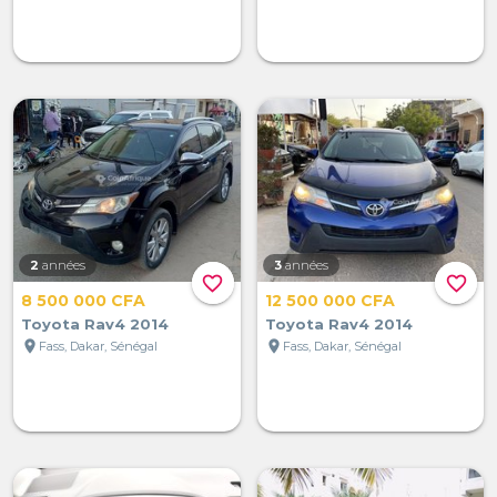
2
années
3
années
favorite_border
favorite_border
8 500 000 CFA
12 500 000 CFA
Toyota Rav4 2014
Toyota Rav4 2014
location_on
location_on
Fass, Dakar, Sénégal
Fass, Dakar, Sénégal