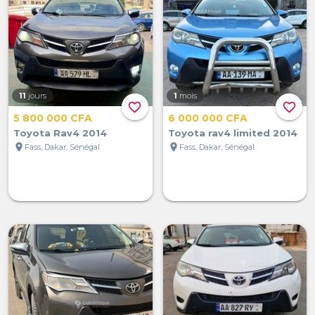
11
jours
1
mois
favorite_border
favorite_border
5 800 000 CFA
6 000 000 CFA
Toyota Rav4 2014
Toyota rav4 limited 2014
location_on
location_on
Fass, Dakar, Sénégal
Fass, Dakar, Sénégal