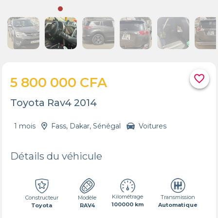
favorite_border
5 800 000 CFA
Toyota Rav4 2014
1 mois
Fass, Dakar, Sénégal
Voitures
Détails du véhicule
Kilométrage
Transmission
Constructeur
Modèle
100000 km
Automatique
Toyota
RAV4