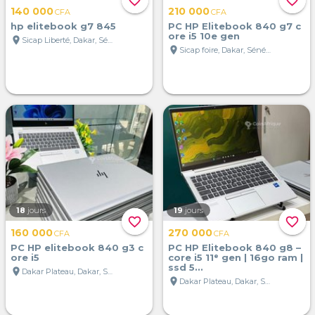
favorite_border
favorite_border
140 000
210 000
CFA
CFA
hp elitebook g7 845
PC HP Elitebook 840 g7 c
ore i5 10e gen
location_on
Sicap Liberté, Dakar, Sénégal
location_on
Sicap foire, Dakar, Sénégal
18
jours
19
jours
favorite_border
favorite_border
160 000
270 000
CFA
CFA
PC HP elitebook 840 g3 c
PC HP Elitebook 840 g8 –
ore i5
core i5 11ᵉ gen | 16go ram |
ssd 5...
location_on
Dakar Plateau, Dakar, Sénégal
location_on
Dakar Plateau, Dakar, Sénégal