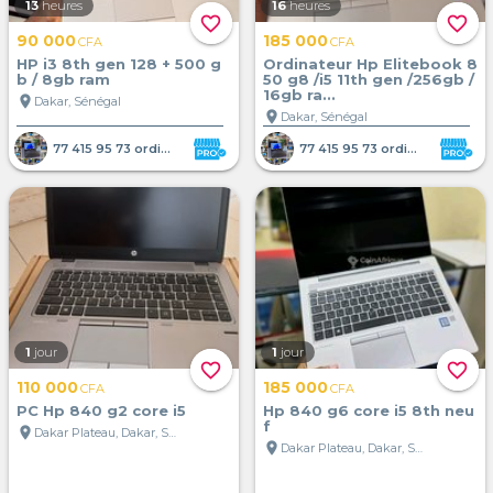
13
heures
16
heures
favorite_border
favorite_border
90 000
185 000
CFA
CFA
HP i3 8th gen 128 + 500 g
Ordinateur Hp Elitebook 8
b / 8gb ram
50 g8 /i5 11th gen /256gb /
16gb ra...
location_on
Dakar, Sénégal
location_on
Dakar, Sénégal
77 415 95 73 ordinateur portab
77 415 95 73 ordinateur portab
1
jour
1
jour
favorite_border
favorite_border
110 000
185 000
CFA
CFA
PC Hp 840 g2 core i5
Hp 840 g6 core i5 8th neu
f
location_on
Dakar Plateau, Dakar, Sénégal
location_on
Dakar Plateau, Dakar, Sénégal