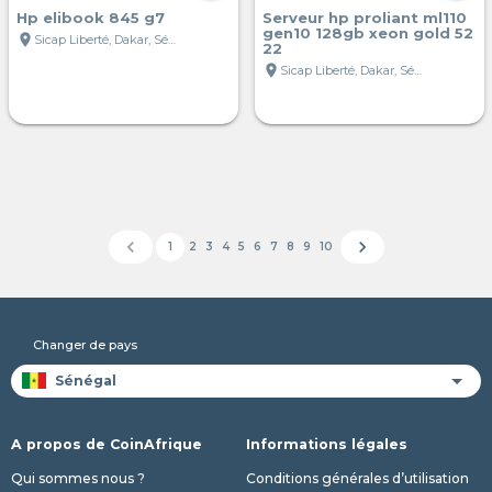
Hp elibook 845 g7
Serveur hp proliant ml110
gen10 128gb xeon gold 52
location_on
Sicap Liberté, Dakar, Sénégal
22
location_on
Sicap Liberté, Dakar, Sénégal
chevron_left
chevron_right
1
2
3
4
5
6
7
8
9
10
Changer de pays
A propos de CoinAfrique
Informations légales
Qui sommes nous ?
Conditions générales d’utilisation