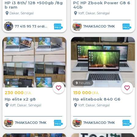
HP i3 8th/ 128 +500gb /8g
PC HP Zbook Power G8 6
b ram
4Gb
location_on
location_on
Dakar, Sénégal
Yoff, Dakar, Sénégal
77 415 95 73 ordinateur portab
7MAKSACOD 7MK
8
heures
9
heures
favorite_border
favorite_border
230 000
150 000
CFA
CFA
Hp elite x2 g8
Hp elitebook 840 G6
location_on
location_on
Yoff, Dakar, Sénégal
Yoff, Dakar, Sénégal
7MAKSACOD 7MK
7MAKSACOD 7MK