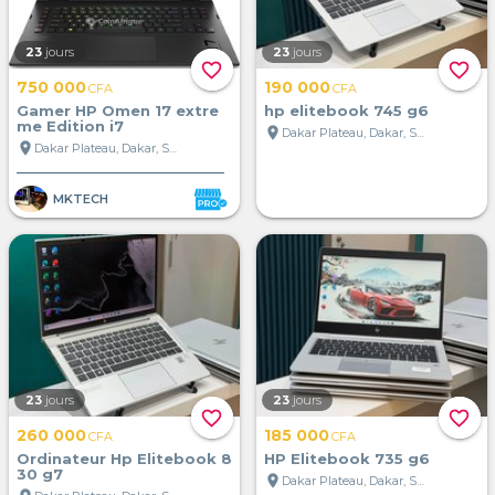
23
jours
23
jours
favorite_border
favorite_border
750 000
190 000
CFA
CFA
Gamer HP Omen 17 extre
hp elitebook 745 g6
me Edition i7
location_on
Dakar Plateau, Dakar, Sénégal
location_on
Dakar Plateau, Dakar, Sénégal
MKTECH
23
jours
23
jours
favorite_border
favorite_border
260 000
185 000
CFA
CFA
Ordinateur Hp Elitebook 8
HP Elitebook 735 g6
30 g7
location_on
Dakar Plateau, Dakar, Sénégal