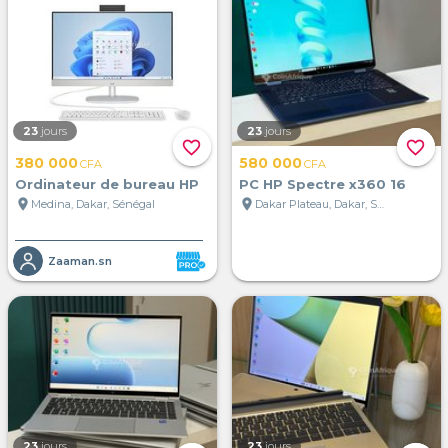
23
jours
23
jours
favorite_border
favorite_border
380 000
580 000
CFA
CFA
Ordinateur de bureau HP
PC HP Spectre x360 16
location_on
location_on
Medina, Dakar, Sénégal
Dakar Plateau, Dakar, Sénégal
Zaaman.sn
23
jours
23
jours