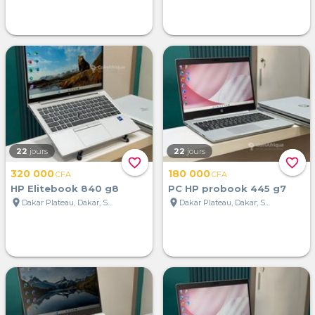
22
jours
22
jours
favorite_border
favorite_border
320 000
180 000
CFA
CFA
HP Elitebook 840 g8
PC HP probook 445 g7
location_on
location_on
Dakar Plateau, Dakar, Sénégal
Dakar Plateau, Dakar, Sénégal