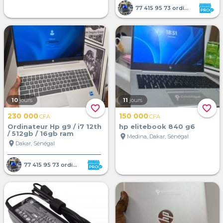
77 415 95 73 ordinateur portab
10
jours
11
jours
favorite_border
favorite_border
230 000
150 000
CFA
CFA
Ordinateur Hp g9 / i7 12th
hp elitebook 840 g6
/ 512gb / 16gb ram
location_on
Medina, Dakar, Sénégal
location_on
Dakar, Sénégal
77 415 95 73 ordinateur portab