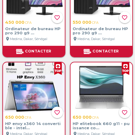
favorite_border
favorite_border
450 000
550 000
CFA
CFA
Ordinateur de bureau HP
Ordinateur de bureau HP
pro 290 g9 ...
pro 290 g9 ...
location_on
location_on
Medina, Dakar, Sénégal
Medina, Dakar, Sénégal
CONTACTER
CONTACTER
favorite_border
favorite_border
650 000
650 000
CFA
CFA
HP envy x360 14 converti
HP elitebook 660 g11 - pu
ble - intel...
issance co...
location_on
location_on
Medina, Dakar, Sénégal
Medina, Dakar, Sénégal