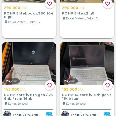
favorite_border
favorite_border
290 000
290 000
CFA
CFA
PC HP Elitebook x360 104
PC HP Elite x2 g8
0 g8
location_on
Dakar Plateau, Dakar, Sénégal
location_on
Dakar Plateau, Dakar, Sénégal
23
jours
23
jours
favorite_border
favorite_border
145 000
165 000
CFA
CFA
PC HP core i5 8th gen / 25
PC HP 14 core i5 11th gen /
6gb / ram 16gb
16gb ram
location_on
location_on
Dakar, Sénégal
Dakar, Sénégal
77 415 95 73 ordinateur portab
77 415 95 73 ordinateur portab