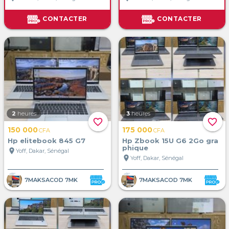
CONTACTER
CONTACTER
2
heures
3
heures
favorite_border
favorite_border
150 000
175 000
CFA
CFA
Hp elitebook 845 G7
Hp Zbook 15U G6 2Go gra
phique
location_on
Yoff, Dakar, Sénégal
location_on
Yoff, Dakar, Sénégal
7MAKSACOD 7MK
7MAKSACOD 7MK