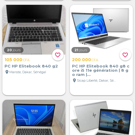
20
jours
21
jours
favorite_border
favorite_border
105 000
200 000
CFA
CFA
PC HP Elitebook 840 g2
PC HP Elitebook 840 g8 c
ore i5 11e génération | 8 g
location_on
Mariste, Dakar, Sénégal
o ram |...
location_on
Sicap Liberté, Dakar, Sénégal