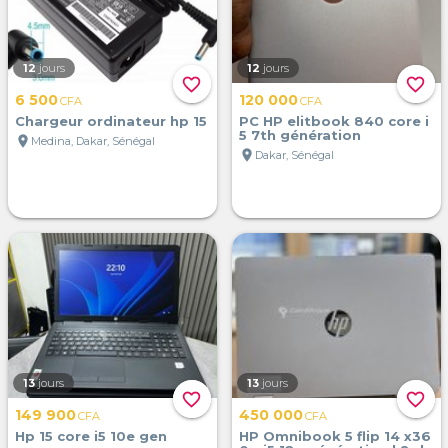
12
jours
12
jours
favorite_border
favorite_border
6 500
120 000
CFA
CFA
Chargeur ordinateur hp 15
PC HP elitbook 840 core i
5 7th génération
location_on
Medina, Dakar, Sénégal
location_on
Dakar, Sénégal
13
jours
13
jours
favorite_border
favorite_border
149 900
450 000
CFA
CFA
Hp 15 core i5 10e gen
HP Omnibook 5 flip 14 x36