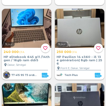
1
jour
1
jour
favorite_border
favorite_border
240 000
250 000
CFA
CFA
HP elitebook 645 g11 /14th
HP Pavilion 14 x360 - i5 13
gen / 16gb ram ddr5
e génération| 8gb ram | 25
6
location_on
Dakar, Sénégal
location_on
Point E, Dakar, Sénégal
77 415 95 73 ordinateur portab
Tech Plus