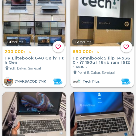
10
heures
12
heures
favorite_border
favorite_border
200 000
650 000
CFA
CFA
HP Elitebook 840 G8 i7 11t
Hp omnibook 5 flip 14 x36
h Gen
0 - i7 150u | 16gb ram | 512
- sce...
location_on
Yoff, Dakar, Sénégal
location_on
Point E, Dakar, Sénégal
7MAKSACOD 7MK
Tech Plus