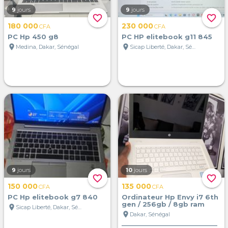
9
jours
9
jours
favorite_border
favorite_border
180 000
230 000
CFA
CFA
PC Hp 450 g8
PC HP elitebook g11 845
location_on
location_on
Medina, Dakar, Sénégal
Sicap Liberté, Dakar, Sénégal
9
jours
10
jours
favorite_border
favorite_border
150 000
135 000
CFA
CFA
PC Hp elitebook g7 840
Ordinateur Hp Envy i7 6th
gen / 256gb / 8gb ram
location_on
Sicap Liberté, Dakar, Sénégal
location_on
Dakar, Sénégal