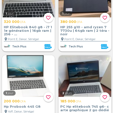
1
jour
1
jour
favorite_border
favorite_border
320 000
380 000
CFA
CFA
HP Elitebook 840 g8 - i7 1
HP 255 g10 - amd ryzen 7
1e génération | 16gb ram |
7730u | 64gb ram | 2 téra -
256 - ...
noir
location_on
location_on
Point E, Dakar, Sénégal
Point E, Dakar, Sénégal
Tech Plus
Tech Plus
1
jour
2
jours
favorite_border
favorite_border
200 000
185 000
CFA
CFA
Hp Probook 445 G8
PC Hp elitebook 745 g6- c
arte graphique 2 go dédié
location_on
Yoff, Dakar, Sénégal