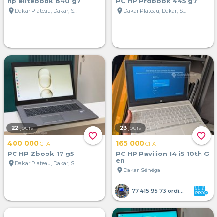
hp elitebook 840 g7
PC HP Probook 445 g7
location_on
location_on
Dakar Plateau, Dakar, Sénégal
Dakar Plateau, Dakar, Sénégal
22
jours
23
jours
favorite_border
favorite_border
400 000
165 000
CFA
CFA
PC HP Zbook 17 g5
PC HP Pavilion 14 i5 10th G
en
location_on
Dakar Plateau, Dakar, Sénégal
location_on
Dakar, Sénégal
77 415 95 73 ordinateur portab