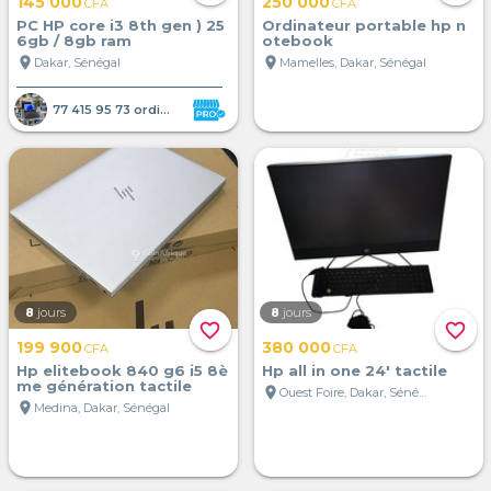
145 000
250 000
CFA
CFA
PC HP core i3 8th gen ) 25
Ordinateur portable hp n
6gb / 8gb ram
otebook
location_on
location_on
Dakar, Sénégal
Mamelles, Dakar, Sénégal
77 415 95 73 ordinateur portab
8
jours
8
jours
favorite_border
favorite_border
199 900
380 000
CFA
CFA
Hp elitebook 840 g6 i5 8è
Hp all in one 24' tactile
me génération tactile
location_on
Ouest Foire, Dakar, Sénégal
location_on
Medina, Dakar, Sénégal