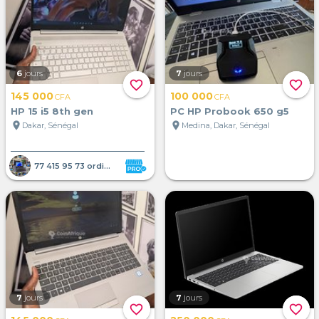
6
jours
7
jours
favorite_border
favorite_border
145 000
100 000
CFA
CFA
HP 15 i5 8th gen
PC HP Probook 650 g5
location_on
location_on
Dakar, Sénégal
Medina, Dakar, Sénégal
77 415 95 73 ordinateur portab
7
jours
7
jours
favorite_border
favorite_border