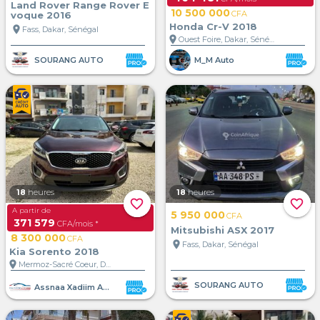
Land Rover Range Rover E
10 500 000
CFA
voque 2016
Honda Cr-V 2018
location_on
Fass, Dakar, Sénégal
location_on
Ouest Foire, Dakar, Sénégal
SOURANG AUTO
M_M Auto
18
heures
18
heures
favorite_border
favorite_border
A partir de
5 950 000
CFA
371 579
CFA/mois *
Mitsubishi ASX 2017
8 300 000
CFA
location_on
Fass, Dakar, Sénégal
Kia Sorento 2018
location_on
Mermoz-Sacré Coeur, Dakar, Sénégal
SOURANG AUTO
Assnaa Xadiim Automobile