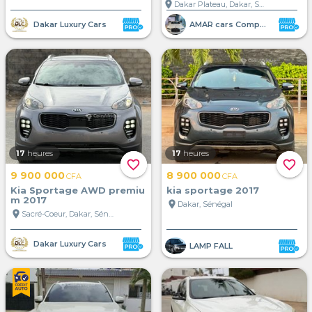
location_on
Dakar Plateau, Dakar, Sénégal
Dakar Luxury Cars
AMAR cars Company
17
heures
17
heures
favorite_border
favorite_border
9 900 000
8 900 000
CFA
CFA
Kia Sportage AWD premiu
kia sportage 2017
m 2017
location_on
Dakar, Sénégal
location_on
Sacré-Coeur, Dakar, Sénégal
Dakar Luxury Cars
LAMP FALL