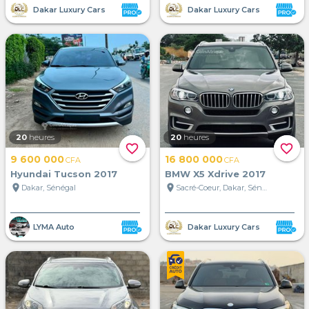
Dakar Luxury Cars
Dakar Luxury Cars
20
heures
20
heures
favorite_border
favorite_border
9 600 000
16 800 000
CFA
CFA
Hyundai Tucson 2017
BMW X5 Xdrive 2017
location_on
location_on
Dakar, Sénégal
Sacré-Coeur, Dakar, Sénégal
LYMA Auto
Dakar Luxury Cars