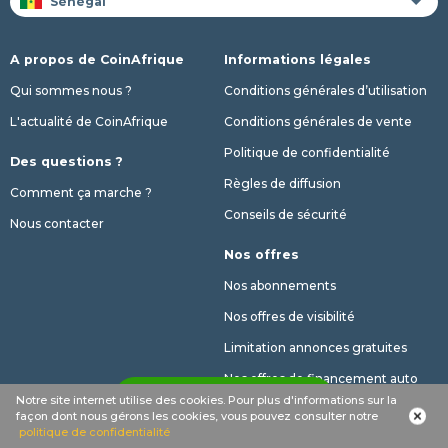
A propos de CoinAfrique
Informations légales
Qui sommes nous ?
Conditions générales d’utilisation
L'actualité de CoinAfrique
Conditions générales de vente
Politique de confidentialité
Des questions ?
Règles de diffusion
Comment ça marche ?
Conseils de sécurité
Nous contacter
Nos offres
Nos abonnements
Nos offres de visibilité
Limitation annonces gratuites
Nos offres de financement auto
notifications_active
Créer une alerte
Notre site internet utilise des cookies. Pour plus d'informations sur la
façon dont nous gérons les cookies, vous pouvez consulter notre
politique de confidentialité