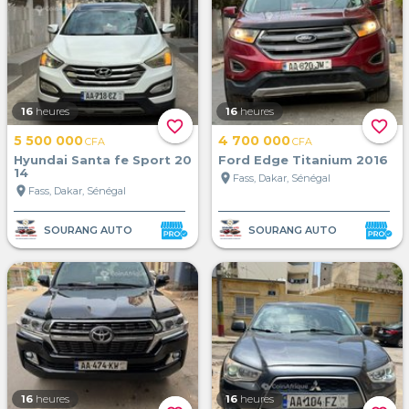
16
heures
16
heures
favorite_border
favorite_border
5 500 000
4 700 000
CFA
CFA
Hyundai Santa fe Sport 20
Ford Edge Titanium 2016
14
location_on
Fass, Dakar, Sénégal
location_on
Fass, Dakar, Sénégal
SOURANG AUTO
SOURANG AUTO
16
heures
16
heures