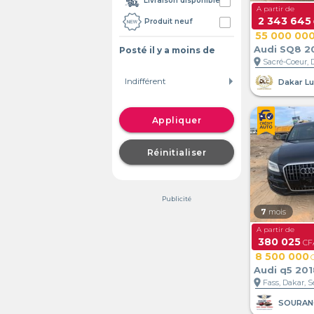
Livraison disponible
A partir de
2 343 645
Produit neuf
55 000 00
Audi SQ8 2
Posté il y a moins de
location_on
Sacré-Coeur, 
Appliquer
Réinitialiser
Publicité
7
mois
A partir de
380 025
CFA
8 500 000
Audi q5 201
location_on
Fass, Dakar, 
SOURAN