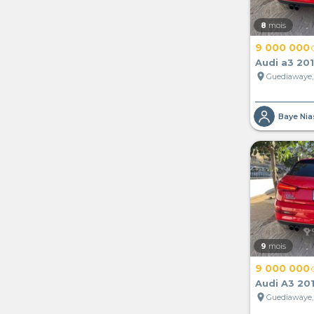
8
mois
9 000 000
Audi a3 20
location_on
Guediawaye,
Baye Nia
9
mois
9 000 000
Audi A3 20
location_on
Guediawaye,