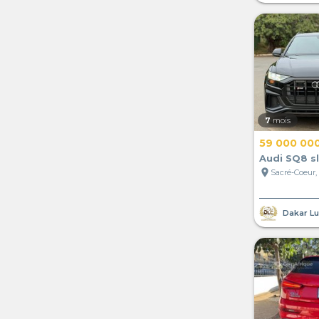
7
mois
59 000 00
Audi SQ8 s
location_on
Sacré-Coeur,