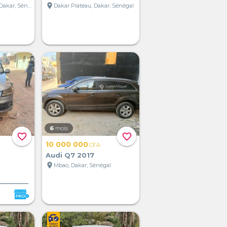
location_on
Parcelle Assainies, Dakar, Sénégal
Dakar Plateau, Dakar, Sénégal
6
mois
favorite_border
favorite_border
10 000 000
CFA
Audi Q7 2017
location_on
Mbao, Dakar, Sénégal