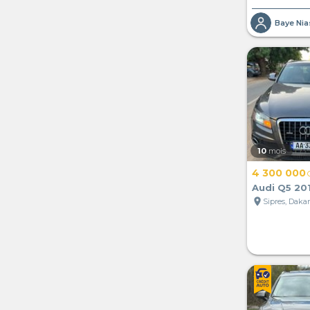
Baye Nia
10
mois
4 300 000
Audi Q5 20
location_on
Sipres, Daka