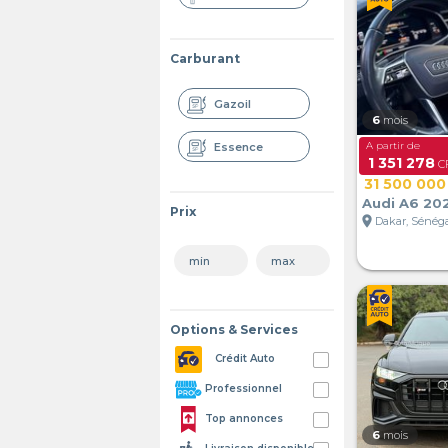
Carburant
Gazoil
6
mois
A partir de
Essence
1 351 278
CF
31 500 000
Audi A6 20
Prix
location_on
Dakar, Sénég
Options & Services
Crédit Auto
Professionnel
Top annonces
6
mois