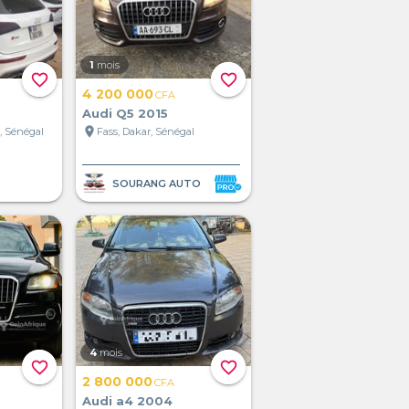
1
mois
favorite_border
favorite_border
4 200 000
CFA
Audi Q5 2015
location_on
, Sénégal
Fass, Dakar, Sénégal
SOURANG AUTO
4
mois
favorite_border
favorite_border
2 800 000
CFA
Audi a4 2004