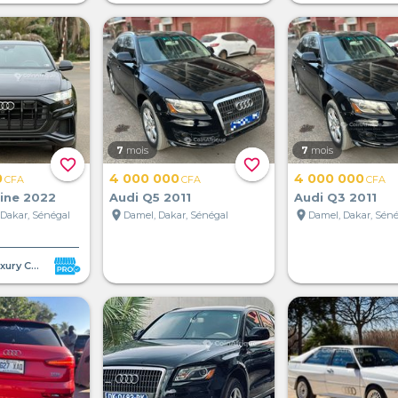
7
mois
7
mois
favorite_border
favorite_border
0
4 000 000
4 000 000
CFA
CFA
CFA
line 2022
Audi Q5 2011
Audi Q3 2011
location_on
location_on
 Dakar, Sénégal
Damel, Dakar, Sénégal
Damel, Dakar, Séné
Dakar Luxury Cars