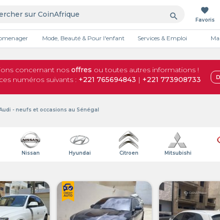
favorite
search
Favoris
tromenager
Mode, Beauté & Pour l'enfant
Services & Emploi
Mai
Publicité
tions concernant nos
offres
ou toutes autres informations !
D
 ces numéros suivants :
+221 765694843
|
+221 773908733
udi - neufs et occasions au Sénégal
Nissan
Hyundai
Citroen
Mitsubishi