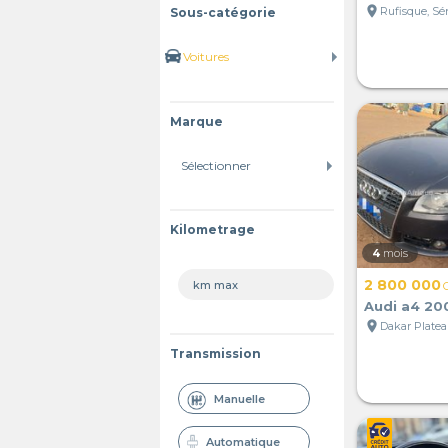
location_on
Rufisque, Sé
Sous-catégorie
Marque
Kilometrage
4
mois
2 800 000
Audi a4 20
location_on
Dakar Platea
Transmission
Manuelle
Automatique