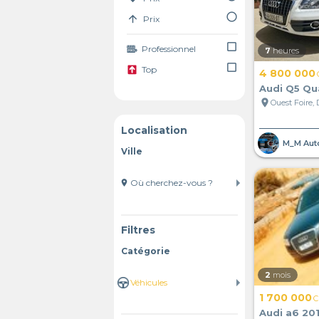
radio_button_unchecked
arrow_upward
Prix
check_box_outline_blank
Professionnel
7
heures
check_box_outline_blank
Top
4 800 000
Audi Q5 Qu
location_on
Ouest Foire,
Localisation
M_M Aut
Ville
location_on
Filtres
Catégorie
2
mois
1 700 000
C
Audi a6 20