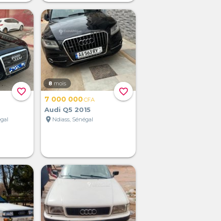
8
mois
favorite_border
favorite_border
7 000 000
CFA
Audi Q5 2015
location_on
gal
Ndiass, Sénégal