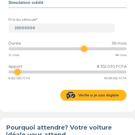
Simulation crédit
Prix du véhicule*
Durée
36
mois
12 mois
48 mois
Apport
8 352 030
FCFA
8 352 030
FCFA
18 096 065
FCFA
Vérifie si je suis éligible
Pourquoi attendre? Votre voiture
idéale vous attend.