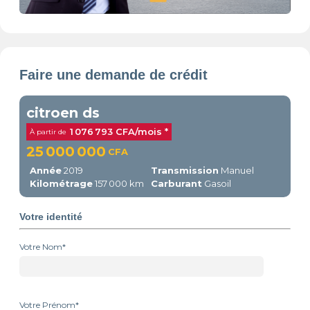
Faire une demande de crédit
citroen ds
1 076 793 CFA/mois *
À partir de
25 000 000
CFA
Année
2019
Transmission
Manuel
Kilométrage
157 000 km
Carburant
Gasoil
Votre identité
Votre Nom*
Votre Prénom*