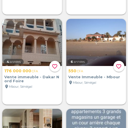
4
années
6
années
favorite_border
favorite_border
176 000 000
550
CFA
CFA
Vente immeuble - Dakar N
Vente Immeuble - Mbour
ord Foire
location_on
Mbour, Sénégal
location_on
Mbour, Sénégal