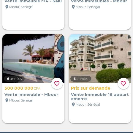
Vente immeuble r+4 - Salu
Vente immeubles - Mbour
location_on
location_on
Mbour, Sénégal
Mbour, Sénégal
6
années
6
années
favorite_border
favorite_border
500 000 000
Prix sur demande
CFA
Vente immeuble - Mbour
Vente Immeuble 16 appart
ements
location_on
Mbour, Sénégal
location_on
Mbour, Sénégal