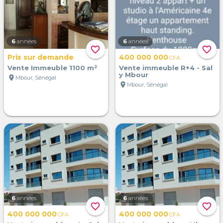
6
années
6
années
favorite_border
favorite_border
Prix sur demande
400 000 000
CFA
Vente Immeuble 1100 m²
Vente immeuble R+4 - Sal
y Mbour
location_on
Mbour, Sénégal
location_on
Mbour, Sénégal
6
années
6
années
favorite_border
favorite_border
400 000 000
400 000 000
CFA
CFA