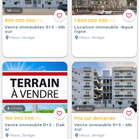
10
mois
1
année
favorite_border
favorite_border
800 000 000
1 800 000 000
CFA
CFA
Vente immeubles R+3 - Mb
Location immeuble -Ngue
our
rigne
location_on
location_on
Mbour, Sénégal
Mbour, Sénégal
3
années
4
années
favorite_border
favorite_border
160 000 000
Prix sur demande
CFA
Vente immeuble R+3 - Dak
Vente immeuble R+3 - Mb
ar
our
location_on
location_on
Mbour, Sénégal
Mbour, Sénégal