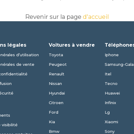
Revenir sur la page
d'accueil
ns légales
Voitures à vendre
Téléphones
érales d’utilisation
Toyota
Iphone
énérales de vente
Peugeot
Samsung-Gala
confidentialité
Renault
Itel
fusion
Nissan
Tecno
écurité
Hyundai
Huawei
Citroen
Infinix
Ford
Lg
ments
Kia
Xiaomi
visibilité
Bmw
Sony