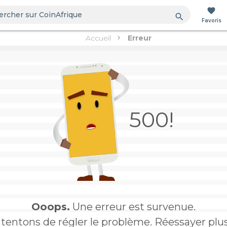
favorite
search
Favoris
Accueil
Erreur
500!
Ooops.
Une erreur est survenue.
tentons de régler le problème. Réessayer plus